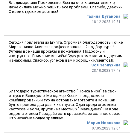
Владимировны Прокопенко. Всегда очень внимательные,
даже онлайн можно решить все проблемы. Спасибо, девочки!
С вами отдых комфортнее!
Галина Дуганова
18.12.2023 10:31
Сегодня прилетели из Египта. Огромная благодарность Точке
Мира и лично Алине за профессиональный подбор тура!!!
Учтены все наши просьбы и пожелания. Подробный
инструктаж. Внимание во всём! Буду рекомендовать друзьям
и знакомым. Спасибо, успехов вам и хороших клиентов!!!
Зоя Чернухина
28.10.2023 17:43
Благодарю туристическое агенство " Точка мира" за свой
отпуск в Венесуэле! Менеджер Ксения предложила
комбинированный тур на остравах Маргарите и Коче. Как
будто провела два разных отпуска. Один среди огромных
кактусов и волн, другой - на местных " Мальдивах".На Коче
рядом с отелем Парадайз есть красивейшее соляное озеро.
Это незабывающее зрелище!
Мария Иванкова
07.05.2023 12:04