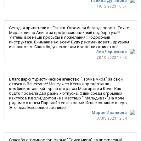
Галина Дуганова
18.12.2023 10:31
Сегодня прилетели из Египта. Огромная благодарность Точке
Мира и лично Алине за профессиональный подбор тура!!!
Учтены все наши просьбы и пожелания. Подробный
инструктаж. Внимание во всём! Буду рекомендовать друзьям
и знакомым. Спасибо, успехов вам и хороших клиентов!!!
Зоя Чернухина
28.10.2023 17:43
Благодарю туристическое агенство " Точка мира" за свой
отпуск в Венесуэле! Менеджер Ксения предложила
комбинированный тур на остравах Маргарите и Коче. Как
будто провела два разных отпуска. Один среди огромных
кактусов и волн, другой - на местных " Мальдивах".На Коче
рядом с отелем Парадайз есть красивейшее соляное озеро.
Это незабывающее зрелище!
Мария Иванкова
07.05.2023 12:04
Спасибо огромное тур фирме "Точка мира" за прекрасный