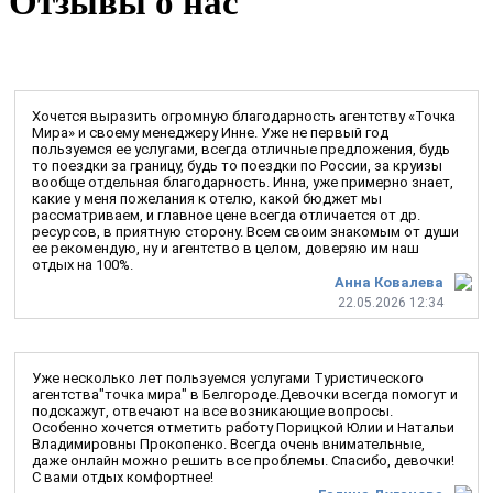
Отзывы о нас
Хочется выразить огромную благодарность агентству «Точка
Мира» и своему менеджеру Инне. Уже не первый год
пользуемся ее услугами, всегда отличные предложения, будь
то поездки за границу, будь то поездки по России, за круизы
вообще отдельная благодарность. Инна, уже примерно знает,
какие у меня пожелания к отелю, какой бюджет мы
рассматриваем, и главное цене всегда отличается от др.
ресурсов, в приятную сторону. Всем своим знакомым от души
ее рекомендую, ну и агентство в целом, доверяю им наш
отдых на 100%.
Анна Ковалева
22.05.2026 12:34
Уже несколько лет пользуемся услугами Туристического
агентства"точка мира" в Белгороде.Девочки всегда помогут и
подскажут, отвечают на все возникающие вопросы.
Особенно хочется отметить работу Порицкой Юлии и Натальи
Владимировны Прокопенко. Всегда очень внимательные,
даже онлайн можно решить все проблемы. Спасибо, девочки!
С вами отдых комфортнее!