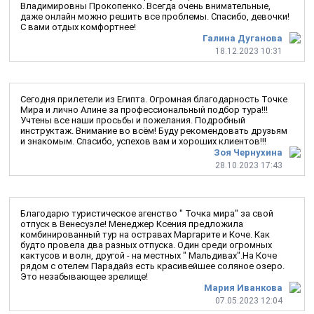
Владимировны Прокопенко. Всегда очень внимательные,
даже онлайн можно решить все проблемы. Спасибо, девочки!
С вами отдых комфортнее!
Галина Дуганова
18.12.2023 10:31
Сегодня прилетели из Египта. Огромная благодарность Точке
Мира и лично Алине за профессиональный подбор тура!!!
Учтены все наши просьбы и пожелания. Подробный
инструктаж. Внимание во всём! Буду рекомендовать друзьям
и знакомым. Спасибо, успехов вам и хороших клиентов!!!
Зоя Чернухина
28.10.2023 17:43
Благодарю туристическое агенство " Точка мира" за свой
отпуск в Венесуэле! Менеджер Ксения предложила
комбинированный тур на остравах Маргарите и Коче. Как
будто провела два разных отпуска. Один среди огромных
кактусов и волн, другой - на местных " Мальдивах".На Коче
рядом с отелем Парадайз есть красивейшее соляное озеро.
Это незабывающее зрелище!
Мария Иванкова
07.05.2023 12:04