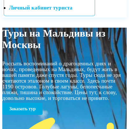
Личный кабинет туриста
Туры на Мальдивы из
Москвы
Россыпь воспоминаний о драгоценных днях и
ночах, проведенных на Мальдивах, будут жить в
вашей памяти даже спустя годы. Туры сюда не зря
считаются эталоном в своем классе. Здесь почти
1190 островов. Голубые лагуны, белопесчаные
пляжи, тишина и спокойствие. Цены тут, к слову,
довольно высокие, и торговаться не принято.
Заказать тур