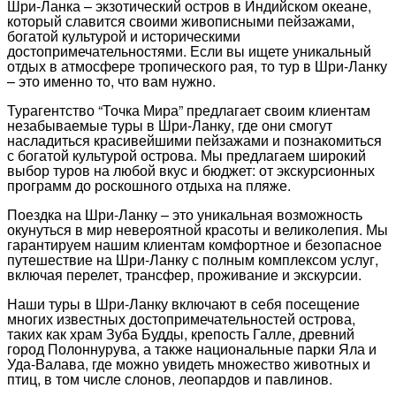
Шри-Ланка – экзотический остров в Индийском океане,
который славится своими живописными пейзажами,
богатой культурой и историческими
достопримечательностями. Если вы ищете уникальный
отдых в атмосфере тропического рая, то тур в Шри-Ланку
– это именно то, что вам нужно.
Турагентство “Точка Мира” предлагает своим клиентам
незабываемые туры в Шри-Ланку, где они смогут
насладиться красивейшими пейзажами и познакомиться
с богатой культурой острова. Мы предлагаем широкий
выбор туров на любой вкус и бюджет: от экскурсионных
программ до роскошного отдыха на пляже.
Поездка на Шри-Ланку – это уникальная возможность
окунуться в мир невероятной красоты и великолепия. Мы
гарантируем нашим клиентам комфортное и безопасное
путешествие на Шри-Ланку с полным комплексом услуг,
включая перелет, трансфер, проживание и экскурсии.
Наши туры в Шри-Ланку включают в себя посещение
многих известных достопримечательностей острова,
таких как храм Зуба Будды, крепость Галле, древний
город Полоннурува, а также национальные парки Яла и
Уда-Валава, где можно увидеть множество животных и
птиц, в том числе слонов, леопардов и павлинов.