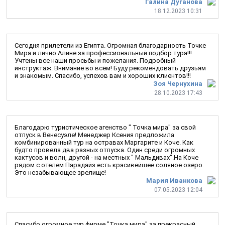
Галина Дуганова
18.12.2023 10:31
Сегодня прилетели из Египта. Огромная благодарность Точке
Мира и лично Алине за профессиональный подбор тура!!!
Учтены все наши просьбы и пожелания. Подробный
инструктаж. Внимание во всём! Буду рекомендовать друзьям
и знакомым. Спасибо, успехов вам и хороших клиентов!!!
Зоя Чернухина
28.10.2023 17:43
Благодарю туристическое агенство " Точка мира" за свой
отпуск в Венесуэле! Менеджер Ксения предложила
комбинированный тур на остравах Маргарите и Коче. Как
будто провела два разных отпуска. Один среди огромных
кактусов и волн, другой - на местных " Мальдивах".На Коче
рядом с отелем Парадайз есть красивейшее соляное озеро.
Это незабывающее зрелище!
Мария Иванкова
07.05.2023 12:04
Спасибо огромное тур фирме "Точка мира" за прекрасный