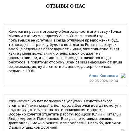
ОТЗЫВЫ О НАС
Хочется выразить огромную благодарность агентству «Точка
Мира» и своему менеджеру Инне. Уже не первый год
пользуемся ее услугами, всегда отличные предложения, будь
то поездки за границу, будь то поездки по России, за круизы
вообще отдельная благодарность. Инна, уже примерно знает,
какие у меня пожелания к отелю, какой бюджет мы
рассматриваем, и главное цене всегда отличается от др.
ресурсов, в приятную сторону. Всем своим знакомым от души
ее рекомендую, ну и агентство в целом, доверяю им наш
отдых на 100%.
Анна Ковалева
22.05.2026 12:34
Уже несколько лет пользуемся услугами Туристического
агентства"точка мира" в Белгороде.Девочки всегда помогут и
подскажут, отвечают на все возникающие вопросы.
Особенно хочется отметить работу Порицкой Юлии и Натальи
Владимировны Прокопенко. Всегда очень внимательные,
даже онлайн можно решить все проблемы. Спасибо, девочки!
С вами отдых комфортнее!