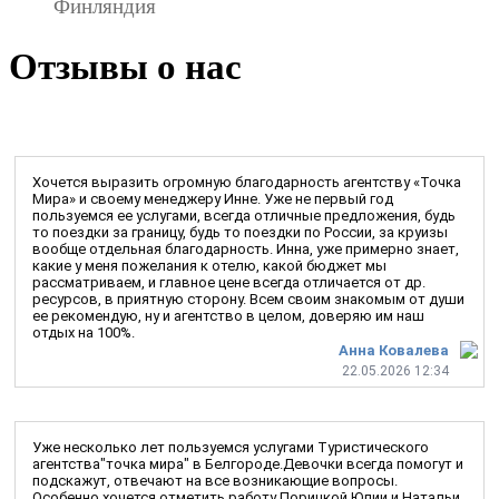
Финляндия
Отзывы о нас
Хочется выразить огромную благодарность агентству «Точка
Мира» и своему менеджеру Инне. Уже не первый год
пользуемся ее услугами, всегда отличные предложения, будь
то поездки за границу, будь то поездки по России, за круизы
вообще отдельная благодарность. Инна, уже примерно знает,
какие у меня пожелания к отелю, какой бюджет мы
рассматриваем, и главное цене всегда отличается от др.
ресурсов, в приятную сторону. Всем своим знакомым от души
ее рекомендую, ну и агентство в целом, доверяю им наш
отдых на 100%.
Анна Ковалева
22.05.2026 12:34
Уже несколько лет пользуемся услугами Туристического
агентства"точка мира" в Белгороде.Девочки всегда помогут и
подскажут, отвечают на все возникающие вопросы.
Особенно хочется отметить работу Порицкой Юлии и Натальи