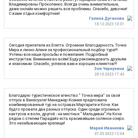
Владимировны Прокопенко. Всегда очень внимательные,
даже онлайн можно решить все проблемы. Спасибо, девочки!
С вами отдых комфортнее!
Галина Дуганова
18.12.2023 10:31
Сегодня прилетели из Египта. Огромная благодарность Точке
Мира и лично Алине за профессиональный подбор тура!!!
Учтены все наши просьбы и пожелания. Подробный
инструктаж. Внимание во всём! Буду рекомендовать друзьям
и знакомым. Спасибо, успехов вам и хороших клиентов!!!
Зоя Чернухина
28.10.2023 17:43
Благодарю туристическое агенство " Точка мира" за свой
отпуск в Венесуэле! Менеджер Ксения предложила
комбинированный тур на остравах Маргарите и Коче. Как
будто провела два разных отпуска. Один среди огромных
кактусов и волн, другой - на местных " Мальдивах".На Коче
рядом с отелем Парадайз есть красивейшее соляное озеро.
Это незабывающее зрелище!
Мария Иванкова
07.05.2023 12:04