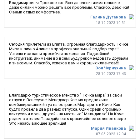
Владимировны Прокопенко. Всегда очень внимательные,
даже онлайн можно решить все проблемы. Спасибо, девочки!
С вами отдых комфортнее!
Галина Дуганова
18.12.2023 10:31
Сегодня прилетели из Египта. Огромная благодарность Точке
Мира и лично Алине за профессиональный подбор тура!!!
Учтены все наши просьбы и пожелания. Подробный
инструктаж. Внимание во всём! Буду рекомендовать друзьям
и знакомым. Спасибо, успехов вам и хороших клиентов!!!
Зоя Чернухина
28.10.2023 17:43
Благодарю туристическое агенство " Точка мира" за свой
отпуск в Венесуэле! Менеджер Ксения предложила
комбинированный тур на остравах Маргарите и Коче. Как
будто провела два разных отпуска. Один среди огромных
кактусов и волн, другой - на местных " Мальдивах".На Коче
рядом с отелем Парадайз есть красивейшее соляное озеро.
Это незабывающее зрелище!
Мария Иванкова
07.05.2023 12:04