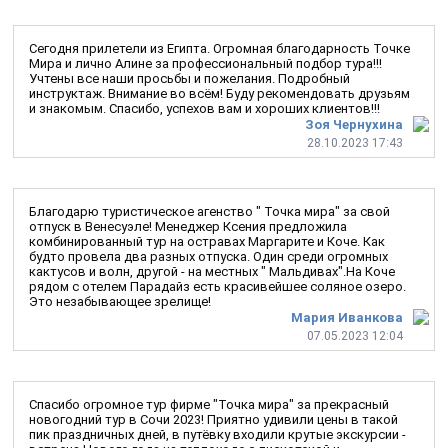
Сегодня прилетели из Египта. Огромная благодарность Точке
Мира и лично Алине за профессиональный подбор тура!!!
Учтены все наши просьбы и пожелания. Подробный
инструктаж. Внимание во всём! Буду рекомендовать друзьям
и знакомым. Спасибо, успехов вам и хороших клиентов!!!
Зоя Чернухина
28.10.2023 17:43
Благодарю туристическое агенство " Точка мира" за свой
отпуск в Венесуэле! Менеджер Ксения предложила
комбинированный тур на остравах Маргарите и Коче. Как
будто провела два разных отпуска. Один среди огромных
кактусов и волн, другой - на местных " Мальдивах".На Коче
рядом с отелем Парадайз есть красивейшее соляное озеро.
Это незабывающее зрелище!
Мария Иванкова
07.05.2023 12:04
Спасибо огромное тур фирме "Точка мира" за прекрасный
новогодний тур в Сочи 2023! Приятно удивили цены в такой
пик праздничных дней, в путёвку входили крутые экскурсии -