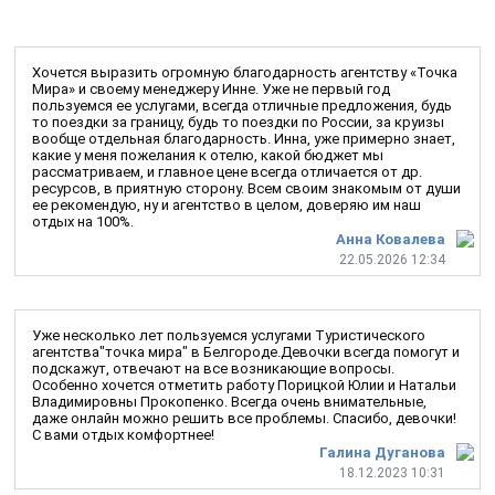
Хочется выразить огромную благодарность агентству «Точка
Мира» и своему менеджеру Инне. Уже не первый год
пользуемся ее услугами, всегда отличные предложения, будь
то поездки за границу, будь то поездки по России, за круизы
вообще отдельная благодарность. Инна, уже примерно знает,
какие у меня пожелания к отелю, какой бюджет мы
рассматриваем, и главное цене всегда отличается от др.
ресурсов, в приятную сторону. Всем своим знакомым от души
ее рекомендую, ну и агентство в целом, доверяю им наш
отдых на 100%.
Анна Ковалева
22.05.2026 12:34
Уже несколько лет пользуемся услугами Туристического
агентства"точка мира" в Белгороде.Девочки всегда помогут и
подскажут, отвечают на все возникающие вопросы.
Особенно хочется отметить работу Порицкой Юлии и Натальи
Владимировны Прокопенко. Всегда очень внимательные,
даже онлайн можно решить все проблемы. Спасибо, девочки!
С вами отдых комфортнее!
Галина Дуганова
18.12.2023 10:31