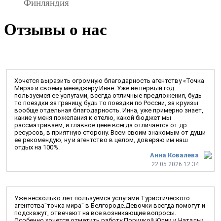
Финляндия
Отзывы о нас
Хочется выразить огромную благодарность агентству «Точка
Мира» и своему менеджеру Инне. Уже не первый год
пользуемся ее услугами, всегда отличные предложения, будь
то поездки за границу, будь то поездки по России, за круизы
вообще отдельная благодарность. Инна, уже примерно знает,
какие у меня пожелания к отелю, какой бюджет мы
рассматриваем, и главное цене всегда отличается от др.
ресурсов, в приятную сторону. Всем своим знакомым от души
ее рекомендую, ну и агентство в целом, доверяю им наш
отдых на 100%.
Анна Ковалева
22.05.2026 12:34
Уже несколько лет пользуемся услугами Туристического
агентства"точка мира" в Белгороде.Девочки всегда помогут и
подскажут, отвечают на все возникающие вопросы.
Особенно хочется отметить работу Порицкой Юлии и Натальи