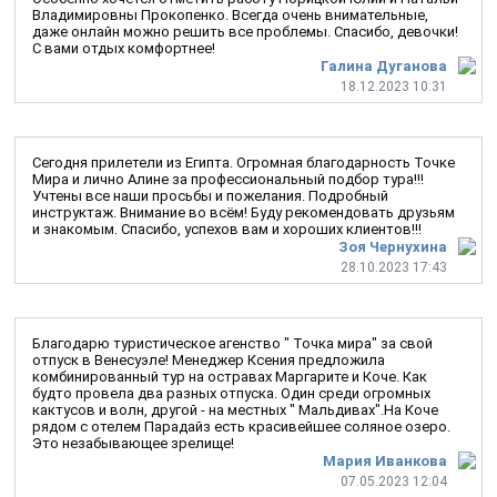
Владимировны Прокопенко. Всегда очень внимательные,
даже онлайн можно решить все проблемы. Спасибо, девочки!
С вами отдых комфортнее!
Галина Дуганова
18.12.2023 10:31
Сегодня прилетели из Египта. Огромная благодарность Точке
Мира и лично Алине за профессиональный подбор тура!!!
Учтены все наши просьбы и пожелания. Подробный
инструктаж. Внимание во всём! Буду рекомендовать друзьям
и знакомым. Спасибо, успехов вам и хороших клиентов!!!
Зоя Чернухина
28.10.2023 17:43
Благодарю туристическое агенство " Точка мира" за свой
отпуск в Венесуэле! Менеджер Ксения предложила
комбинированный тур на остравах Маргарите и Коче. Как
будто провела два разных отпуска. Один среди огромных
кактусов и волн, другой - на местных " Мальдивах".На Коче
рядом с отелем Парадайз есть красивейшее соляное озеро.
Это незабывающее зрелище!
Мария Иванкова
07.05.2023 12:04