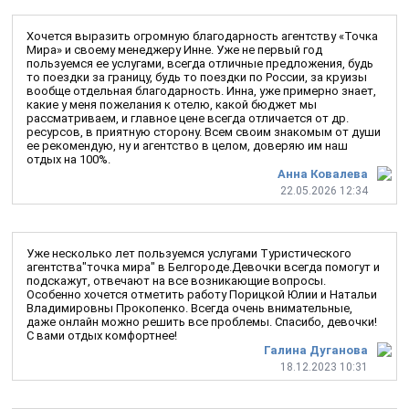
Хочется выразить огромную благодарность агентству «Точка
Мира» и своему менеджеру Инне. Уже не первый год
пользуемся ее услугами, всегда отличные предложения, будь
то поездки за границу, будь то поездки по России, за круизы
вообще отдельная благодарность. Инна, уже примерно знает,
какие у меня пожелания к отелю, какой бюджет мы
рассматриваем, и главное цене всегда отличается от др.
ресурсов, в приятную сторону. Всем своим знакомым от души
ее рекомендую, ну и агентство в целом, доверяю им наш
отдых на 100%.
Анна Ковалева
22.05.2026 12:34
Уже несколько лет пользуемся услугами Туристического
агентства"точка мира" в Белгороде.Девочки всегда помогут и
подскажут, отвечают на все возникающие вопросы.
Особенно хочется отметить работу Порицкой Юлии и Натальи
Владимировны Прокопенко. Всегда очень внимательные,
даже онлайн можно решить все проблемы. Спасибо, девочки!
С вами отдых комфортнее!
Галина Дуганова
18.12.2023 10:31