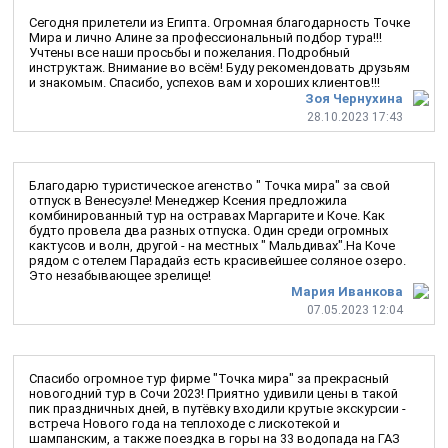
Сегодня прилетели из Египта. Огромная благодарность Точке
Мира и лично Алине за профессиональный подбор тура!!!
Учтены все наши просьбы и пожелания. Подробный
инструктаж. Внимание во всём! Буду рекомендовать друзьям
и знакомым. Спасибо, успехов вам и хороших клиентов!!!
Зоя Чернухина
28.10.2023 17:43
Благодарю туристическое агенство " Точка мира" за свой
отпуск в Венесуэле! Менеджер Ксения предложила
комбинированный тур на остравах Маргарите и Коче. Как
будто провела два разных отпуска. Один среди огромных
кактусов и волн, другой - на местных " Мальдивах".На Коче
рядом с отелем Парадайз есть красивейшее соляное озеро.
Это незабывающее зрелище!
Мария Иванкова
07.05.2023 12:04
Спасибо огромное тур фирме "Точка мира" за прекрасный
новогодний тур в Сочи 2023! Приятно удивили цены в такой
пик праздничных дней, в путёвку входили крутые экскурсии -
встреча Нового года на теплоходе с лискотекой и
шампанским, а также поездка в горы на 33 водопада на ГАЗ