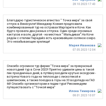
28.10.2023 17:43
Благодарю туристическое агенство " Точка мира" за свой
отпуск в Венесуэле! Менеджер Ксения предложила
комбинированный тур на остравах Маргарите и Коче. Как
будто провела два разных отпуска. Один среди огромных
кактусов и волн, другой - на местных " Мальдивах".На Коче
рядом с отелем Парадайз есть красивейшее соляное озеро.
Это незабывающее зрелище!
Мария Иванкова
07.05.2023 12:04
Спасибо огромное тур фирме "Точка мира" за прекрасный
новогодний тур в Сочи 2023! Приятно удивили цены в такой
пик праздничных дней, в путёвку входили крутые экскурсии -
встреча Нового года на теплоходе с лискотекой и
шампанским, а также поездка в горы на 33 водопада на ГАЗ
66! Спасибо организаторам и гидам тура! Рекомендуем
путешествовать с "Точкой мира"
Илона Тимирова
08.01.2023 10:07