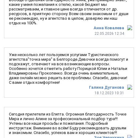
какие у меня пожелания к отелю, какой бюджет мы
рассматриваем, и главное цене всегда отличается от др.
ресурсов, в приятную сторону. Всем своим знакомым от души
ее рекомендую, ну и агентство в целом, доверяю им наш
отдых на 100%.
Анна Ковалева
22.05.2026 12:34
Уже несколько лет пользуемся услугами Туристического
агентства"точка мира" в Белгороде.Девочки всегда помогут и
подскажут, отвечают на все возникающие вопросы.
Особенно хочется отметить работу Порицкой Юлии и Натальи
Владимировны Прокопенко. Всегда очень внимательные,
даже онлайн можно решить все проблемы. Спасибо, девочки!
С вами отдых комфортнее!
Галина Дуганова
18.12.2023 10:31
Сегодня прилетели из Египта. Огромная благодарность Точке
Мира и лично Алине за профессиональный подбор тура!!!
Учтены все наши просьбы и пожелания. Подробный
инструктаж. Внимание во всём! Буду рекомендовать друзьям
и знакомым. Спасибо, успехов вам и хороших клиентов!!!
Зоя Чернухина