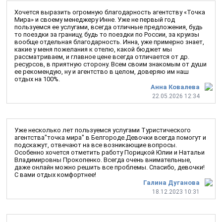
Хочется выразить огромную благодарность агентству «Точка
Мира» и своему менеджеру Инне. Уже не первый год
пользуемся ее услугами, всегда отличные предложения, будь
то поездки за границу, будь то поездки по России, за круизы
вообще отдельная благодарность. Инна, уже примерно знает,
какие у меня пожелания к отелю, какой бюджет мы
рассматриваем, и главное цене всегда отличается от др.
ресурсов, в приятную сторону. Всем своим знакомым от души
ее рекомендую, ну и агентство в целом, доверяю им наш
отдых на 100%.
Анна Ковалева
22.05.2026 12:34
Уже несколько лет пользуемся услугами Туристического
агентства"точка мира" в Белгороде.Девочки всегда помогут и
подскажут, отвечают на все возникающие вопросы.
Особенно хочется отметить работу Порицкой Юлии и Натальи
Владимировны Прокопенко. Всегда очень внимательные,
даже онлайн можно решить все проблемы. Спасибо, девочки!
С вами отдых комфортнее!
Галина Дуганова
18.12.2023 10:31