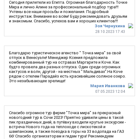
Сегодня прилетели из Египта. Огромная благодарность Точке
Мира и лично Алине за профессиональный подбор тура!!!
Учтены все наши просьбы и пожелания. Подробный
инструктаж. Внимание во всём! Буду рекомендовать друзьям
и знакомым. Спасибо, успехов вам и хороших клиентов!!!
Зоя Чернухина
28.10.2023 17:43
Благодарю туристическое агенство " Точка мира" за свой
отпуск в Венесуэле! Менеджер Ксения предложила
комбинированный тур на остравах Маргарите и Коче. Как
будто провела два разных отпуска. Один среди огромных
кактусов и волн, другой - на местных " Мальдивах".На Коче
рядом с отелем Парадайз есть красивейшее соляное озеро.
Это незабывающее зрелище!
Мария Иванкова
07.05.2023 12:04
Спасибо огромное тур фирме "Точка мира" за прекрасный
новогодний тур в Сочи 2023! Приятно удивили цены в такой
пик праздничных дней, в путёвку входили крутые экскурсии -
встреча Нового года на теплоходе с лискотекой и
шампанским, а также поездка в горы на 33 водопада на ГАЗ
66! Спасибо организаторам и гидам тура! Рекомендуем