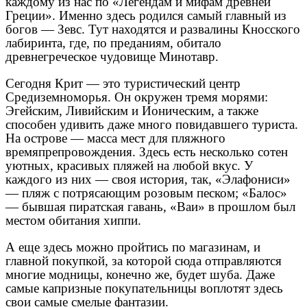
каждому из нас по «Легендам и мифам древней
Греции». Именно здесь родился самый главный из
богов — Зевс. Тут находятся и развалины Кносского
лабиринта, где, по преданиям, обитало
древнегреческое чудовище Минотавр.
Сегодня Крит — это туристический центр
Средиземноморья. Он окружен тремя морями:
Эгейским, Ливийским и Ионическим, а также
способен удивить даже много повидавшего туриста.
На острове — масса мест для пляжного
времяпрепровождения. Здесь есть несколько сотен
уютных, красивых пляжей на любой вкус. У
каждого из них — своя история, так, «Элафониси»
— пляж с потрясающим розовым песком; «Балос»
— бывшая пиратская гавань, «Ваи» в прошлом был
местом обитания хиппи.
А еще здесь можно пройтись по магазинам, и
главной покупкой, за которой сюда отправляются
многие модницы, конечно же, будет шуба. Даже
самые капризные покупательницы воплотят здесь
свои самые смелые фантазии.