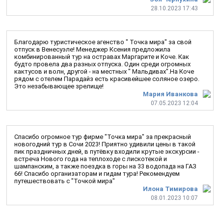
28.10.2023 17:43
Благодарю туристическое агенство " Точка мира" за свой
отпуск в Венесуэле! Менеджер Ксения предложила
комбинированный тур на остравах Маргарите и Коче. Как
будто провела два разных отпуска. Один среди огромных
кактусов и волн, другой - на местных " Мальдивах".На Коче
рядом с отелем Парадайз есть красивейшее соляное озеро.
Это незабывающее зрелище!
Мария Иванкова
07.05.2023 12:04
Спасибо огромное тур фирме "Точка мира" за прекрасный
новогодний тур в Сочи 2023! Приятно удивили цены в такой
пик праздничных дней, в путёвку входили крутые экскурсии -
встреча Нового года на теплоходе с лискотекой и
шампанским, а также поездка в горы на 33 водопада на ГАЗ
66! Спасибо организаторам и гидам тура! Рекомендуем
путешествовать с "Точкой мира"
Илона Тимирова
08.01.2023 10:07