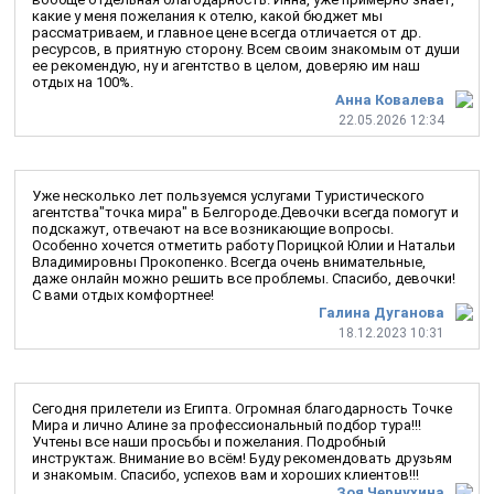
какие у меня пожелания к отелю, какой бюджет мы
рассматриваем, и главное цене всегда отличается от др.
ресурсов, в приятную сторону. Всем своим знакомым от души
ее рекомендую, ну и агентство в целом, доверяю им наш
отдых на 100%.
Анна Ковалева
22.05.2026 12:34
Уже несколько лет пользуемся услугами Туристического
агентства"точка мира" в Белгороде.Девочки всегда помогут и
подскажут, отвечают на все возникающие вопросы.
Особенно хочется отметить работу Порицкой Юлии и Натальи
Владимировны Прокопенко. Всегда очень внимательные,
даже онлайн можно решить все проблемы. Спасибо, девочки!
С вами отдых комфортнее!
Галина Дуганова
18.12.2023 10:31
Сегодня прилетели из Египта. Огромная благодарность Точке
Мира и лично Алине за профессиональный подбор тура!!!
Учтены все наши просьбы и пожелания. Подробный
инструктаж. Внимание во всём! Буду рекомендовать друзьям
и знакомым. Спасибо, успехов вам и хороших клиентов!!!
Зоя Чернухина