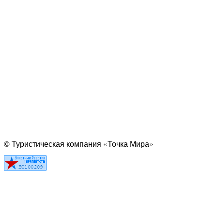
© Туристическая компания «Точка Мира»
Политика конфиденциальности
Согласие на обработку персональных данных
Создание
и
продвижение сайта
— shapovalov.digital