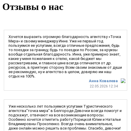
Отзывы о нас
Хочется выразить огромную благодарность агентству «Точка
Мира» и своему менеджеру Инне. Уже не первый год
пользуемся ее услугами, всегда отличные предложения, будь
то поездки за границу, будь то поездки по России, за круизы
вообще отдельная благодарность. Инна, уже примерно знает,
какие у меня пожелания к отелю, какой бюджет мы
рассматриваем, и главное цене всегда отличается от др.
ресурсов, в приятную сторону. Всем своим знакомым от души
ее рекомендую, ну и агентство в целом, доверяю им наш
отдых на 100%.
Анна Ковалева
22.05.2026 12:34
Уже несколько лет пользуемся услугами Туристического
агентства"точка мира" в Белгороде.Девочки всегда помогут и
подскажут, отвечают на все возникающие вопросы.
Особенно хочется отметить работу Порицкой Юлии и Натальи
Владимировны Прокопенко. Всегда очень внимательные,
даже онлайн можно решить все проблемы. Спасибо, девочки!