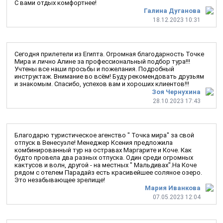
С вами отдых комфортнее!
Галина Дуганова
18.12.2023 10:31
Сегодня прилетели из Египта. Огромная благодарность Точке
Мира и лично Алине за профессиональный подбор тура!!!
Учтены все наши просьбы и пожелания. Подробный
инструктаж. Внимание во всём! Буду рекомендовать друзьям
и знакомым. Спасибо, успехов вам и хороших клиентов!!!
Зоя Чернухина
28.10.2023 17:43
Благодарю туристическое агенство " Точка мира" за свой
отпуск в Венесуэле! Менеджер Ксения предложила
комбинированный тур на остравах Маргарите и Коче. Как
будто провела два разных отпуска. Один среди огромных
кактусов и волн, другой - на местных " Мальдивах".На Коче
рядом с отелем Парадайз есть красивейшее соляное озеро.
Это незабывающее зрелище!
Мария Иванкова
07.05.2023 12:04