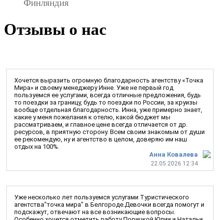
Финляндия
Отзывы о нас
Хочется выразить огромную благодарность агентству «Точка
Мира» и своему менеджеру Инне. Уже не первый год
пользуемся ее услугами, всегда отличные предложения, будь
то поездки за границу, будь то поездки по России, за круизы
вообще отдельная благодарность. Инна, уже примерно знает,
какие у меня пожелания к отелю, какой бюджет мы
рассматриваем, и главное цене всегда отличается от др.
ресурсов, в приятную сторону. Всем своим знакомым от души
ее рекомендую, ну и агентство в целом, доверяю им наш
отдых на 100%.
Анна Ковалева
22.05.2026 12:34
Уже несколько лет пользуемся услугами Туристического
агентства"точка мира" в Белгороде.Девочки всегда помогут и
подскажут, отвечают на все возникающие вопросы.
Особенно хочется отметить работу Порицкой Юлии и Натальи