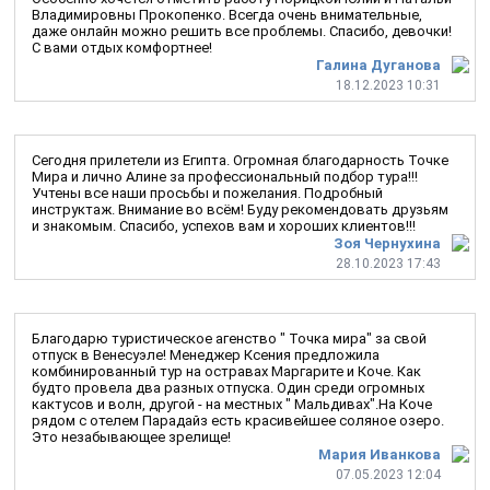
Владимировны Прокопенко. Всегда очень внимательные,
даже онлайн можно решить все проблемы. Спасибо, девочки!
С вами отдых комфортнее!
Галина Дуганова
18.12.2023 10:31
Сегодня прилетели из Египта. Огромная благодарность Точке
Мира и лично Алине за профессиональный подбор тура!!!
Учтены все наши просьбы и пожелания. Подробный
инструктаж. Внимание во всём! Буду рекомендовать друзьям
и знакомым. Спасибо, успехов вам и хороших клиентов!!!
Зоя Чернухина
28.10.2023 17:43
Благодарю туристическое агенство " Точка мира" за свой
отпуск в Венесуэле! Менеджер Ксения предложила
комбинированный тур на остравах Маргарите и Коче. Как
будто провела два разных отпуска. Один среди огромных
кактусов и волн, другой - на местных " Мальдивах".На Коче
рядом с отелем Парадайз есть красивейшее соляное озеро.
Это незабывающее зрелище!
Мария Иванкова
07.05.2023 12:04