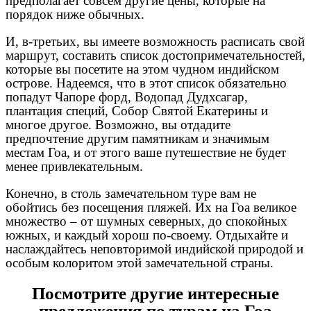
предполагает совсем другие цены, которые на
порядок ниже обычных.
И, в-третьих, вы имеете возможность расписать свой
маршрут, составить список достопримечательностей,
которые вы посетите на этом чудном индийском
острове. Надеемся, что в этот список обязательно
попадут Чапоре форд, Водопад Дудхсагар,
плантация специй, Собор Святой Екатерины и
многое другое. Возможно, вы отдадите
предпочтение другим памятникам и значимым
местам Гоа, и от этого ваше путешествие не будет
менее привлекательным.
Конечно, в столь замечательном туре вам не
обойтись без посещения пляжей. Их на Гоа великое
множество – от шумных северных, до спокойных
южных, и каждый хорош по-своему. Отдыхайте и
наслаждайтесь неповторимой индийской природой и
особым колоритом этой замечательной страны.
Посмотрите другие интересные
предложения по турам на Гоа