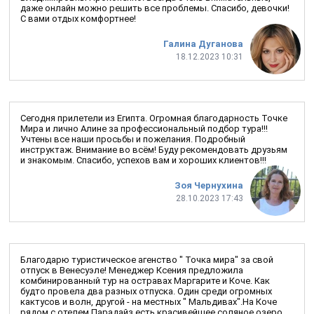
даже онлайн можно решить все проблемы. Спасибо, девочки!
С вами отдых комфортнее!
Галина Дуганова
18.12.2023 10:31
Сегодня прилетели из Египта. Огромная благодарность Точке
Мира и лично Алине за профессиональный подбор тура!!!
Учтены все наши просьбы и пожелания. Подробный
инструктаж. Внимание во всём! Буду рекомендовать друзьям
и знакомым. Спасибо, успехов вам и хороших клиентов!!!
Зоя Чернухина
28.10.2023 17:43
Благодарю туристическое агенство " Точка мира" за свой
отпуск в Венесуэле! Менеджер Ксения предложила
комбинированный тур на остравах Маргарите и Коче. Как
будто провела два разных отпуска. Один среди огромных
кактусов и волн, другой - на местных " Мальдивах".На Коче
рядом с отелем Парадайз есть красивейшее соляное озеро.