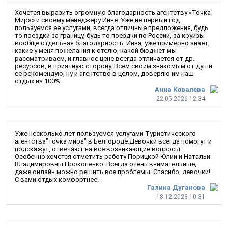
Хочется выразить огромную благодарность агентству «Точка
Мира» и своему менеджеру Инне. Уже не первый год
пользуемся ее услугами, всегда отличные предложения, будь
то поездки за границу, будь то поездки по России, за круизы
вообще отдельная благодарность. Инна, уже примерно знает,
какие у меня пожелания к отелю, какой бюджет мы
рассматриваем, и главное цене всегда отличается от др.
ресурсов, в приятную сторону. Всем своим знакомым от души
ее рекомендую, ну и агентство в целом, доверяю им наш
отдых на 100%.
Анна Ковалева
22.05.2026 12:34
Уже несколько лет пользуемся услугами Туристического
агентства"точка мира" в Белгороде.Девочки всегда помогут и
подскажут, отвечают на все возникающие вопросы.
Особенно хочется отметить работу Порицкой Юлии и Натальи
Владимировны Прокопенко. Всегда очень внимательные,
даже онлайн можно решить все проблемы. Спасибо, девочки!
С вами отдых комфортнее!
Галина Дуганова
18.12.2023 10:31