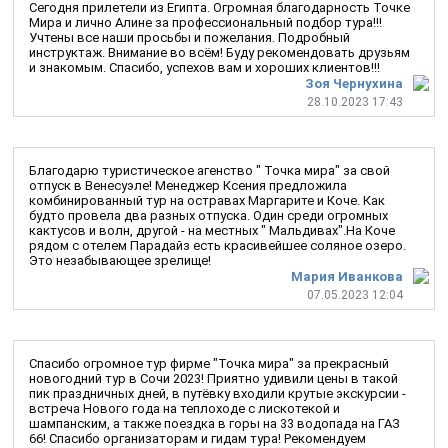
Сегодня прилетели из Египта. Огромная благодарность Точке
Мира и лично Алине за профессиональный подбор тура!!!
Учтены все наши просьбы и пожелания. Подробный
инструктаж. Внимание во всём! Буду рекомендовать друзьям
и знакомым. Спасибо, успехов вам и хороших клиентов!!!
Зоя Чернухина
28.10.2023 17:43
Благодарю туристическое агенство " Точка мира" за свой
отпуск в Венесуэле! Менеджер Ксения предложила
комбинированный тур на остравах Маргарите и Коче. Как
будто провела два разных отпуска. Один среди огромных
кактусов и волн, другой - на местных " Мальдивах".На Коче
рядом с отелем Парадайз есть красивейшее соляное озеро.
Это незабывающее зрелище!
Мария Иванкова
07.05.2023 12:04
Спасибо огромное тур фирме "Точка мира" за прекрасный
новогодний тур в Сочи 2023! Приятно удивили цены в такой
пик праздничных дней, в путёвку входили крутые экскурсии -
встреча Нового года на теплоходе с лискотекой и
шампанским, а также поездка в горы на 33 водопада на ГАЗ
66! Спасибо организаторам и гидам тура! Рекомендуем