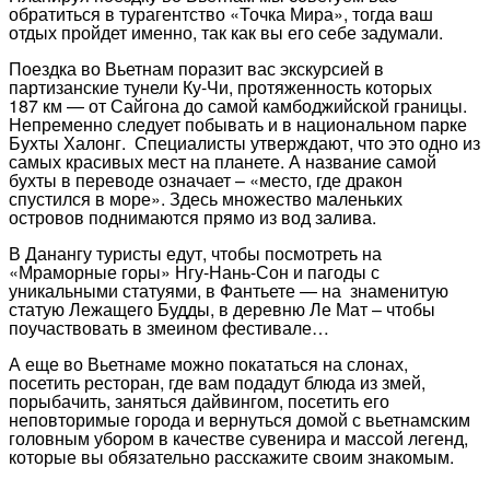
обратиться в турагентство «Точка Мира», тогда ваш
отдых пройдет именно, так как вы его себе задумали.
Поездка во Вьетнам поразит вас экскурсией в
партизанские тунели Ку-Чи, протяженность которых
187 км — от Сайгона до самой камбоджийской границы.
Непременно следует побывать и в национальном парке
Бухты Халонг. Специалисты утверждают, что это одно из
самых красивых мест на планете. А название самой
бухты в переводе означает – «место, где дракон
спустился в море». Здесь множество маленьких
островов поднимаются прямо из вод залива.
В Данангу туристы едут, чтобы посмотреть на
«Мраморные горы» Нгу-Нань-Сон и пагоды с
уникальными статуями, в Фантьете — на знаменитую
статую Лежащего Будды, в деревню Ле Мат – чтобы
поучаствовать в змеином фестивале…
А еще во Вьетнаме можно покататься на слонах,
посетить ресторан, где вам подадут блюда из змей,
порыбачить, заняться дайвингом, посетить его
неповторимые города и вернуться домой с вьетнамским
головным убором в качестве сувенира и массой легенд,
которые вы обязательно расскажите своим знакомым.