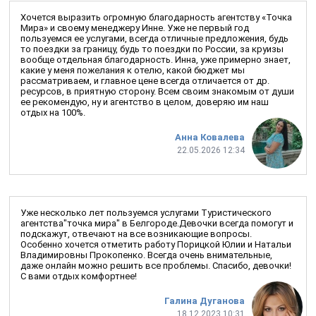
Хочется выразить огромную благодарность агентству «Точка
Мира» и своему менеджеру Инне. Уже не первый год
пользуемся ее услугами, всегда отличные предложения, будь
то поездки за границу, будь то поездки по России, за круизы
вообще отдельная благодарность. Инна, уже примерно знает,
какие у меня пожелания к отелю, какой бюджет мы
рассматриваем, и главное цене всегда отличается от др.
ресурсов, в приятную сторону. Всем своим знакомым от души
ее рекомендую, ну и агентство в целом, доверяю им наш
отдых на 100%.
Анна Ковалева
22.05.2026 12:34
Уже несколько лет пользуемся услугами Туристического
агентства"точка мира" в Белгороде.Девочки всегда помогут и
подскажут, отвечают на все возникающие вопросы.
Особенно хочется отметить работу Порицкой Юлии и Натальи
Владимировны Прокопенко. Всегда очень внимательные,
даже онлайн можно решить все проблемы. Спасибо, девочки!
С вами отдых комфортнее!
Галина Дуганова
18.12.2023 10:31