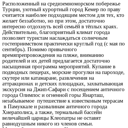
Расположенный на средиземноморском побережье
Турции, уютный курортный город Кемер по праву
считается наиболее подходящим местом для тех, кто
желает беззаботно, но при этом, достаточно
интересно отдохнуть всей семьёй в тёплых краях.
Действительно, благоприятный климат города
позволяет туристам наслаждаться солнечным
гостеприимством практически круглый год (с мая по
сентябрь). Помимо привычного
времяпрепровождения на пляже, вниманию
родителей и их детей предлагается достаточно
насыщенная программа мероприятий. Купание в
подводных пещерах, морские прогулки на пароходе,
скутере или катамаране, развлечения на
аттракционах и детских площадках, захватывающая
экскурсия на Джип-Сафари с посещением античного
города Олимпос и огненной горы Янарташ,
незабываемое путешествие к известковым террасам
в Памуккале и развалинам античного города
Хиераполиса, а также, термальный бассейн
величайшей царицы Клеопатры не оставят
равнодушным никого из членов семьи.