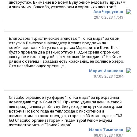
инструктаж. Внимание во всём! Буду рекомендовать друзьям
и знакомым. Спасибо, успехов вам и хороших клиентов!!!
Зоя Чернухина
28.10.2023 17:43
Благодарю туристическое агенство " Точка мира" за свой
отпуск в Венесуэле! Менеджер Ксения предложила
комбинированный тур на остравах Маргарите и Коче. Как
будто провела два разных отпуска. Один среди огромных
кактусов и волн, другой - на местных " Мальдивах".На Коче
рядом с отелем Парадайз есть красивейшее соляное озеро.
Это незабывающее зрелище!
Мария Иванкова
07.05.2023 12:04
Спасибо огромное тур фирме "Точка мира" за прекрасный
новогодний тур в Сочи 2023! Приятно удивили цены в такой
пик праздничных дней, в путёвку входили крутые экскурсии -
встреча Нового года на теплоходе с лискотекой и
шампанским, а также поездка в горы на 33 водопада на ГАЗ
66! Спасибо организаторам и гидам тура! Рекомендуем
путешествовать с "Точкой мира"
Илона Тимирова
08.01.2023 10:07