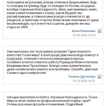
пользуемся ее услугами, всегда отличные предложения, будь
то поездки за границу, будь то поездки по России, за круизы
вообще отдельная благодарность. Инна, уже примерно знает,
какие у меня пожелания к отелю, какой бюджет мы
рассматриваем, и главное цене всегда отличается от др.
ресурсов, в приятную сторону. Всем своим знакомым от души
ее рекомендую, ну и агентство в целом, доверяю им наш
отдых на 100%.
Анна Ковалева
22.05.2026 12:34
Уже несколько лет пользуемся услугами Туристического
агентства"точка мира" в Белгороде.Девочки всегда помогут и
подскажут, отвечают на все возникающие вопросы.
Особенно хочется отметить работу Порицкой Юлии и Натальи
Владимировны Прокопенко. Всегда очень внимательные,
даже онлайн можно решить все проблемы. Спасибо, девочки!
С вами отдых комфортнее!
Галина Дуганова
18.12.2023 10:31
Сегодня прилетели из Египта. Огромная благодарность Точке
Мира и лично Алине за профессиональный подбор тура!!!
Учтены все наши просьбы и пожелания. Подробный