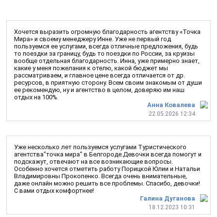
Хочется выразить огромную благодарность агентству «Точка
Мира» и своему менеджеру Инне. Уже не первый год
пользуемся ее услугами, всегда отличные предложения, будь
то поездки за границу, будь то поездки по России, за круизы
вообще отдельная благодарность. Инна, уже примерно знает,
какие у меня пожелания к отелю, какой бюджет мы
рассматриваем, и главное цене всегда отличается от др.
ресурсов, в приятную сторону. Всем своим знакомым от души
ее рекомендую, ну и агентство в целом, доверяю им наш
отдых на 100%.
Анна Ковалева
22.05.2026 12:34
Уже несколько лет пользуемся услугами Туристического
агентства"точка мира" в Белгороде.Девочки всегда помогут и
подскажут, отвечают на все возникающие вопросы.
Особенно хочется отметить работу Порицкой Юлии и Натальи
Владимировны Прокопенко. Всегда очень внимательные,
даже онлайн можно решить все проблемы. Спасибо, девочки!
С вами отдых комфортнее!
Галина Дуганова
18.12.2023 10:31