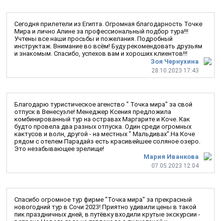
Сегодня прилетели из Египта. Огромная благодарность Точке
Мира и лично Алине за профессиональный подбор тура!!!
Учтены все наши просьбы и пожелания. Подробный
инструктаж. Внимание во всём! Буду рекомендовать друзьям
и знакомым. Спасибо, успехов вам и хороших клиентов!!!
Зоя Чернухина
28.10.2023 17:43
Благодарю туристическое агенство " Точка мира" за свой
отпуск в Венесуэле! Менеджер Ксения предложила
комбинированный тур на остравах Маргарите и Коче. Как
будто провела два разных отпуска. Один среди огромных
кактусов и волн, другой - на местных " Мальдивах".На Коче
рядом с отелем Парадайз есть красивейшее соляное озеро.
Это незабывающее зрелище!
Мария Иванкова
07.05.2023 12:04
Спасибо огромное тур фирме "Точка мира" за прекрасный
новогодний тур в Сочи 2023! Приятно удивили цены в такой
пик праздничных дней, в путёвку входили крутые экскурсии -