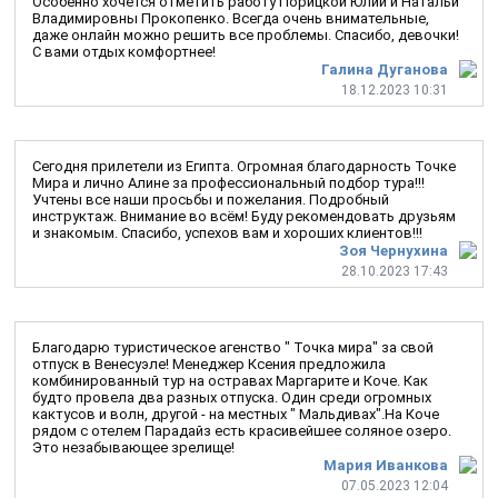
Особенно хочется отметить работу Порицкой Юлии и Натальи
Владимировны Прокопенко. Всегда очень внимательные,
даже онлайн можно решить все проблемы. Спасибо, девочки!
С вами отдых комфортнее!
Галина Дуганова
18.12.2023 10:31
Сегодня прилетели из Египта. Огромная благодарность Точке
Мира и лично Алине за профессиональный подбор тура!!!
Учтены все наши просьбы и пожелания. Подробный
инструктаж. Внимание во всём! Буду рекомендовать друзьям
и знакомым. Спасибо, успехов вам и хороших клиентов!!!
Зоя Чернухина
28.10.2023 17:43
Благодарю туристическое агенство " Точка мира" за свой
отпуск в Венесуэле! Менеджер Ксения предложила
комбинированный тур на остравах Маргарите и Коче. Как
будто провела два разных отпуска. Один среди огромных
кактусов и волн, другой - на местных " Мальдивах".На Коче
рядом с отелем Парадайз есть красивейшее соляное озеро.
Это незабывающее зрелище!
Мария Иванкова
07.05.2023 12:04