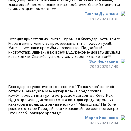
Владимировны Прокопенко. Всегда очень внимательные,
даже онлайн можно решить все проблемы. Спасибо, девочки!
С вами отдых комфортнее!
Галина Дуганова
18.12.2023 10:31
Сегодня прилетели из Египта. Огромная благодарность Точке
Мира и лично Алине за профессиональный подбор тура!!!
Учтены все наши просьбы и пожелания. Подробный
инструктаж. Внимание во всём! Буду рекомендовать друзьям
и знакомым. Спасибо, успехов вам и хороших клиентов!!!
Зоя Чернухина
28.10.2023 17:43
Благодарю туристическое агенство " Точка мира" за свой
отпуск в Венесуэле! Менеджер Ксения предложила
комбинированный тур на остравах Маргарите и Коче. Как
будто провела два разных отпуска. Один среди огромных
кактусов и волн, другой - на местных " Мальдивах".На Коче
рядом с отелем Парадайз есть красивейшее соляное озеро.
Это незабывающее зрелище!
Мария Иванкова
07.05.2023 12:04