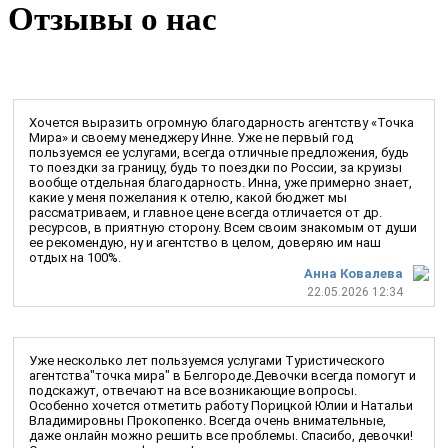
Отзывы о нас
Хочется выразить огромную благодарность агентству «Точка
Мира» и своему менеджеру Инне. Уже не первый год
пользуемся ее услугами, всегда отличные предложения, будь
то поездки за границу, будь то поездки по России, за круизы
вообще отдельная благодарность. Инна, уже примерно знает,
какие у меня пожелания к отелю, какой бюджет мы
рассматриваем, и главное цене всегда отличается от др.
ресурсов, в приятную сторону. Всем своим знакомым от души
ее рекомендую, ну и агентство в целом, доверяю им наш
отдых на 100%.
Анна Ковалева
22.05.2026 12:34
Уже несколько лет пользуемся услугами Туристического
агентства"точка мира" в Белгороде.Девочки всегда помогут и
подскажут, отвечают на все возникающие вопросы.
Особенно хочется отметить работу Порицкой Юлии и Натальи
Владимировны Прокопенко. Всегда очень внимательные,
даже онлайн можно решить все проблемы. Спасибо, девочки!