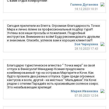
С вами отдых комфортнее!
Галина Дуганова
18.12.2023 10:31
Сегодня прилетели из Египта. Огромная благодарность Точке
Мира и лично Алине за профессиональный подбор тура!!!
Учтены все наши просьбы и пожелания. Подробный
инструктаж. Внимание во всём! Буду рекомендовать друзьям
и знакомым. Спасибо, успехов вам и хороших клиентов!!!
Зоя Чернухина
28.10.2023 17:43
Благодарю туристическое агенство " Точка мира" за свой
отпуск в Венесуэле! Менеджер Ксения предложила
комбинированный тур на остравах Маргарите и Коче. Как
будто провела два разных отпуска. Один среди огромных
кактусов и волн, другой - на местных " Мальдивах".На Коче
рядом с отелем Парадайз есть красивейшее соляное озеро.
Это незабывающее зрелище!
Мария Иванкова
07.05.2023 12:04