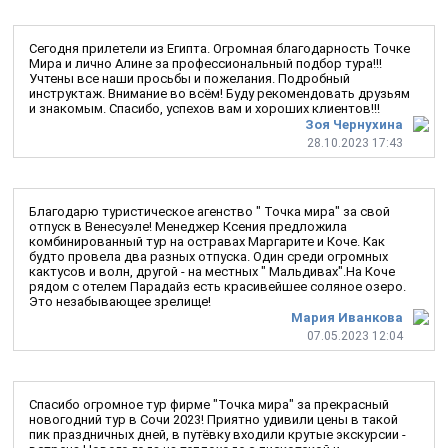
Сегодня прилетели из Египта. Огромная благодарность Точке
Мира и лично Алине за профессиональный подбор тура!!!
Учтены все наши просьбы и пожелания. Подробный
инструктаж. Внимание во всём! Буду рекомендовать друзьям
и знакомым. Спасибо, успехов вам и хороших клиентов!!!
Зоя Чернухина
28.10.2023 17:43
Благодарю туристическое агенство " Точка мира" за свой
отпуск в Венесуэле! Менеджер Ксения предложила
комбинированный тур на остравах Маргарите и Коче. Как
будто провела два разных отпуска. Один среди огромных
кактусов и волн, другой - на местных " Мальдивах".На Коче
рядом с отелем Парадайз есть красивейшее соляное озеро.
Это незабывающее зрелище!
Мария Иванкова
07.05.2023 12:04
Спасибо огромное тур фирме "Точка мира" за прекрасный
новогодний тур в Сочи 2023! Приятно удивили цены в такой
пик праздничных дней, в путёвку входили крутые экскурсии -