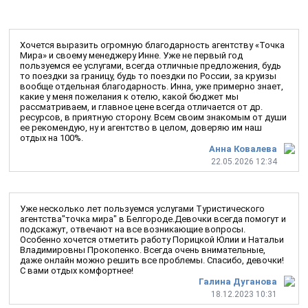
Хочется выразить огромную благодарность агентству «Точка
Мира» и своему менеджеру Инне. Уже не первый год
пользуемся ее услугами, всегда отличные предложения, будь
то поездки за границу, будь то поездки по России, за круизы
вообще отдельная благодарность. Инна, уже примерно знает,
какие у меня пожелания к отелю, какой бюджет мы
рассматриваем, и главное цене всегда отличается от др.
ресурсов, в приятную сторону. Всем своим знакомым от души
ее рекомендую, ну и агентство в целом, доверяю им наш
отдых на 100%.
Анна Ковалева
22.05.2026 12:34
Уже несколько лет пользуемся услугами Туристического
агентства"точка мира" в Белгороде.Девочки всегда помогут и
подскажут, отвечают на все возникающие вопросы.
Особенно хочется отметить работу Порицкой Юлии и Натальи
Владимировны Прокопенко. Всегда очень внимательные,
даже онлайн можно решить все проблемы. Спасибо, девочки!
С вами отдых комфортнее!
Галина Дуганова
18.12.2023 10:31