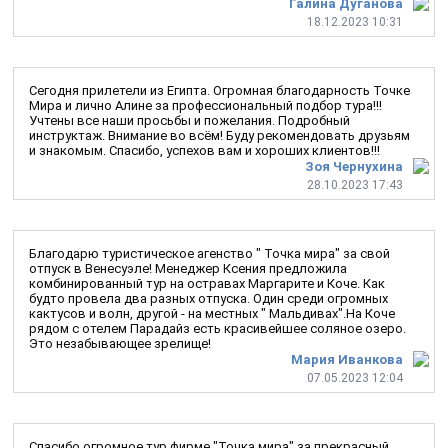
Галина Дуганова
18.12.2023 10:31
Сегодня прилетели из Египта. Огромная благодарность Точке
Мира и лично Алине за профессиональный подбор тура!!!
Учтены все наши просьбы и пожелания. Подробный
инструктаж. Внимание во всём! Буду рекомендовать друзьям
и знакомым. Спасибо, успехов вам и хороших клиентов!!!
Зоя Чернухина
28.10.2023 17:43
Благодарю туристическое агенство " Точка мира" за свой
отпуск в Венесуэле! Менеджер Ксения предложила
комбинированный тур на остравах Маргарите и Коче. Как
будто провела два разных отпуска. Один среди огромных
кактусов и волн, другой - на местных " Мальдивах".На Коче
рядом с отелем Парадайз есть красивейшее соляное озеро.
Это незабывающее зрелище!
Мария Иванкова
07.05.2023 12:04
Спасибо огромное тур фирме "Точка мира" за прекрасный