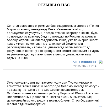
ОТЗЫВЫ О НАС
Хочется выразить огромную благодарность агентству «Точка
Мира» и своему менеджеру Инне. Уже не первый год
пользуемся ее услугами, всегда отличные предложения, будь
то поездки за границу, будь то поездки по России, за круизы
вообще отдельная благодарность. Инна, уже примерно знает,
какие у меня пожелания к отелю, какой бюджет мы
рассматриваем, и главное цене всегда отличается от др.
ресурсов, в приятную сторону. Всем своим знакомым от души
ее рекомендую, ну и агентство в целом, доверяю им наш
отдых на 100%.
Анна Ковалева
22.05.2026 12:34
Уже несколько лет пользуемся услугами Туристического
агентства"точка мира" в Белгороде.Девочки всегда помогут и
подскажут, отвечают на все возникающие вопросы.
Особенно хочется отметить работу Порицкой Юлии и Натальи
Владимировны Прокопенко. Всегда очень внимательные,
даже онлайн можно решить все проблемы. Спасибо, девочки!
С вами отдых комфортнее!