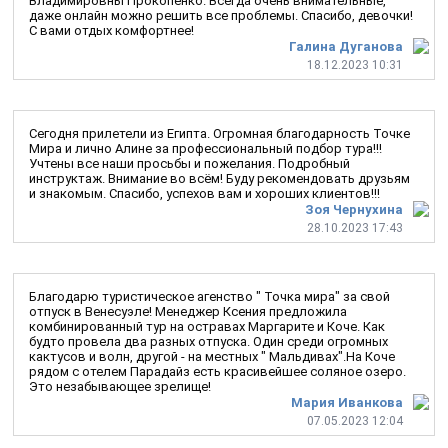
Владимировны Прокопенко. Всегда очень внимательные,
даже онлайн можно решить все проблемы. Спасибо, девочки!
С вами отдых комфортнее!
Галина Дуганова
18.12.2023 10:31
Сегодня прилетели из Египта. Огромная благодарность Точке
Мира и лично Алине за профессиональный подбор тура!!!
Учтены все наши просьбы и пожелания. Подробный
инструктаж. Внимание во всём! Буду рекомендовать друзьям
и знакомым. Спасибо, успехов вам и хороших клиентов!!!
Зоя Чернухина
28.10.2023 17:43
Благодарю туристическое агенство " Точка мира" за свой
отпуск в Венесуэле! Менеджер Ксения предложила
комбинированный тур на остравах Маргарите и Коче. Как
будто провела два разных отпуска. Один среди огромных
кактусов и волн, другой - на местных " Мальдивах".На Коче
рядом с отелем Парадайз есть красивейшее соляное озеро.
Это незабывающее зрелище!
Мария Иванкова
07.05.2023 12:04