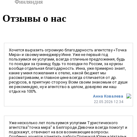
Финляндия
Отзывы о нас
Хочется выразить огромную благодарность агентству «Точка
Мира» и своему менеджеру Инне. Уже не первый год
пользуемся ее услугами, всегда отличные предложения, будь
то поездки за границу, будь то поездки по России, за круизы
вообще отдельная благодарность. Инна, уже примерно знает,
какие у меня пожелания к отелю, какой бюджет мы
рассматриваем, и главное цене всегда отличается от др.
ресурсов, в приятную сторону. Всем своим знакомым от души
ее рекомендую, ну и агентство в целом, доверяю им наш
отдых на 100%.
Анна Ковалева
22.05.2026 12:34
Уже несколько лет пользуемся услугами Туристического
агентства"точка мира" в Белгороде.Девочки всегда помогут и
подскажут, отвечают на все возникающие вопросы.
Особенно хочется отметить работу Порицкой Юлии и Натальи