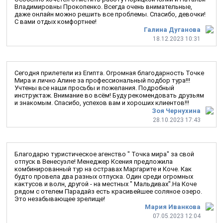
Владимировны Прокопенко. Всегда очень внимательные,
даже онлайн можно решить все проблемы. Спасибо, девочки!
С вами отдых комфортнее!
Галина Дуганова
18.12.2023 10:31
Сегодня прилетели из Египта. Огромная благодарность Точке
Мира и лично Алине за профессиональный подбор тура!!!
Учтены все наши просьбы и пожелания. Подробный
инструктаж. Внимание во всём! Буду рекомендовать друзьям
и знакомым. Спасибо, успехов вам и хороших клиентов!!!
Зоя Чернухина
28.10.2023 17:43
Благодарю туристическое агенство " Точка мира" за свой
отпуск в Венесуэле! Менеджер Ксения предложила
комбинированный тур на остравах Маргарите и Коче. Как
будто провела два разных отпуска. Один среди огромных
кактусов и волн, другой - на местных " Мальдивах".На Коче
рядом с отелем Парадайз есть красивейшее соляное озеро.
Это незабывающее зрелище!
Мария Иванкова
07.05.2023 12:04