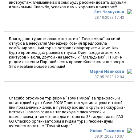
инструктаж. Внимание во всём! Буду рекомендовать друзьям
и знакомым. Спасибо, успехов вам и хороших клиентов!!!
Зоя Чернухина
28.10.2023 17:43
Благодарю туристическое агенство " Точка мира" за свой
отпуск в Венесуэле! Менеджер Ксения предложила
комбинированный тур на остравах Маргарите и Коче. Как
будто провела два разных отпуска. Один среди огромных
кактусов и волн, другой - на местных " Мальдивах".На Коче
рядом с отелем Парадайз есть красивейшее соляное озеро.
Это незабывающее зрелище!
Мария Иванкова
07.05.2023 12:04
Спасибо огромное тур фирме "Точка мира" за прекрасный
новогодний тур в Сочи 2023! Приятно удивили цены в такой
пик праздничных дней, в путёвку входили крутые экскурсии -
встреча Нового года на теплоходе с лискотекой и
шампанским, а также поездка в горы на 33 водопада на ГАЗ
66! Спасибо организаторам и гидам тура! Рекомендуем
путешествовать с "Точкой мира"
Илона Тимирова
08.01.2023 10:07