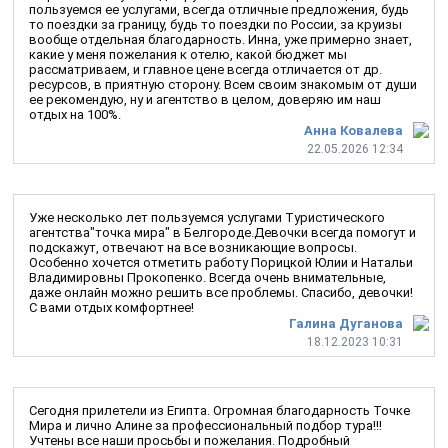
пользуемся ее услугами, всегда отличные предложения, будь
то поездки за границу, будь то поездки по России, за круизы
вообще отдельная благодарность. Инна, уже примерно знает,
какие у меня пожелания к отелю, какой бюджет мы
рассматриваем, и главное цене всегда отличается от др.
ресурсов, в приятную сторону. Всем своим знакомым от души
ее рекомендую, ну и агентство в целом, доверяю им наш
отдых на 100%.
Анна Ковалева
22.05.2026 12:34
Уже несколько лет пользуемся услугами Туристического
агентства"точка мира" в Белгороде.Девочки всегда помогут и
подскажут, отвечают на все возникающие вопросы.
Особенно хочется отметить работу Порицкой Юлии и Натальи
Владимировны Прокопенко. Всегда очень внимательные,
даже онлайн можно решить все проблемы. Спасибо, девочки!
С вами отдых комфортнее!
Галина Дуганова
18.12.2023 10:31
Сегодня прилетели из Египта. Огромная благодарность Точке
Мира и лично Алине за профессиональный подбор тура!!!
Учтены все наши просьбы и пожелания. Подробный