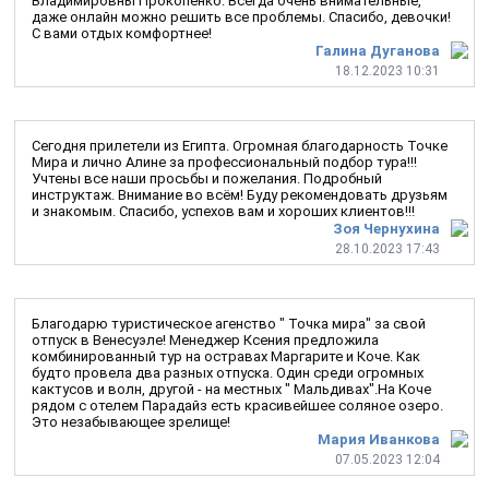
Владимировны Прокопенко. Всегда очень внимательные,
даже онлайн можно решить все проблемы. Спасибо, девочки!
С вами отдых комфортнее!
Галина Дуганова
18.12.2023 10:31
Сегодня прилетели из Египта. Огромная благодарность Точке
Мира и лично Алине за профессиональный подбор тура!!!
Учтены все наши просьбы и пожелания. Подробный
инструктаж. Внимание во всём! Буду рекомендовать друзьям
и знакомым. Спасибо, успехов вам и хороших клиентов!!!
Зоя Чернухина
28.10.2023 17:43
Благодарю туристическое агенство " Точка мира" за свой
отпуск в Венесуэле! Менеджер Ксения предложила
комбинированный тур на остравах Маргарите и Коче. Как
будто провела два разных отпуска. Один среди огромных
кактусов и волн, другой - на местных " Мальдивах".На Коче
рядом с отелем Парадайз есть красивейшее соляное озеро.
Это незабывающее зрелище!
Мария Иванкова
07.05.2023 12:04