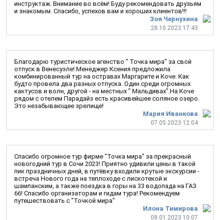
инструктаж. Внимание во всём! Буду рекомендовать друзьям
и знакомым. Спасибо, успехов вам и хороших клиентов!!!
Зоя Чернухина
28.10.2023 17:43
Благодарю туристическое агенство " Точка мира" за свой
отпуск в Венесуэле! Менеджер Ксения предложила
комбинированный тур на остравах Маргарите и Коче. Как
будто провела два разных отпуска. Один среди огромных
кактусов и волн, другой - на местных " Мальдивах".На Коче
рядом с отелем Парадайз есть красивейшее соляное озеро.
Это незабывающее зрелище!
Мария Иванкова
07.05.2023 12:04
Спасибо огромное тур фирме "Точка мира" за прекрасный
новогодний тур в Сочи 2023! Приятно удивили цены в такой
пик праздничных дней, в путёвку входили крутые экскурсии -
встреча Нового года на теплоходе с лискотекой и
шампанским, а также поездка в горы на 33 водопада на ГАЗ
66! Спасибо организаторам и гидам тура! Рекомендуем
путешествовать с "Точкой мира"
Илона Тимирова
08.01.2023 10:07