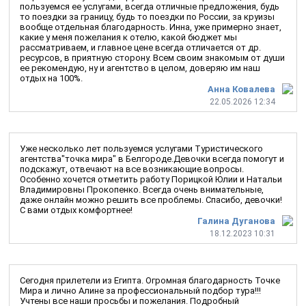
пользуемся ее услугами, всегда отличные предложения, будь
то поездки за границу, будь то поездки по России, за круизы
вообще отдельная благодарность. Инна, уже примерно знает,
какие у меня пожелания к отелю, какой бюджет мы
рассматриваем, и главное цене всегда отличается от др.
ресурсов, в приятную сторону. Всем своим знакомым от души
ее рекомендую, ну и агентство в целом, доверяю им наш
отдых на 100%.
Анна Ковалева
22.05.2026 12:34
Уже несколько лет пользуемся услугами Туристического
агентства"точка мира" в Белгороде.Девочки всегда помогут и
подскажут, отвечают на все возникающие вопросы.
Особенно хочется отметить работу Порицкой Юлии и Натальи
Владимировны Прокопенко. Всегда очень внимательные,
даже онлайн можно решить все проблемы. Спасибо, девочки!
С вами отдых комфортнее!
Галина Дуганова
18.12.2023 10:31
Сегодня прилетели из Египта. Огромная благодарность Точке
Мира и лично Алине за профессиональный подбор тура!!!
Учтены все наши просьбы и пожелания. Подробный