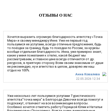
ОТЗЫВЫ О НАС
Хочется выразить огромную благодарность агентству «Точка
Мира» и своему менеджеру Инне. Уже не первый год
пользуемся ее услугами, всегда отличные предложения, будь
то поездки за границу, будь то поездки по России, за круизы
вообще отдельная благодарность. Инна, уже примерно знает,
какие у меня пожелания к отелю, какой бюджет мы
рассматриваем, и главное цене всегда отличается от др.
ресурсов, в приятную сторону. Всем своим знакомым от души
ее рекомендую, ну и агентство в целом, доверяю им наш
отдых на 100%.
Анна Ковалева
22.05.2026 12:34
Уже несколько лет пользуемся услугами Туристического
агентства"точка мира" в Белгороде.Девочки всегда помогут и
подскажут, отвечают на все возникающие вопросы.
Особенно хочется отметить работу Порицкой Юлии и Натальи
Владимировны Прокопенко. Всегда очень внимательные,