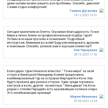
даже онлайн можно решить все проблемы. Спасибо, девочки!
С вами отдых комфортнее!
Галина Дуганова
18.12.2023 10:31
Сегодня прилетели из Египта. Огромная благодарность Точке
Мира и лично Алине за профессиональный подбор тура!!!
Учтены все наши просьбы и пожелания. Подробный
инструктаж. Внимание во всём! Буду рекомендовать друзьям
и знакомым. Спасибо, успехов вам и хороших клиентов!!!
Зоя Чернухина
28.10.2023 17:43
Благодарю туристическое агенство " Точка мира" за свой
отпуск в Венесуэле! Менеджер Ксения предложила
комбинированный тур на остравах Маргарите и Коче. Как
будто провела два разных отпуска. Один среди огромных
кактусов и волн, другой - на местных " Мальдивах".На Коче
рядом с отелем Парадайз есть красивейшее соляное озеро.
Это незабывающее зрелище!
Мария Иванкова
07.05.2023 12:04