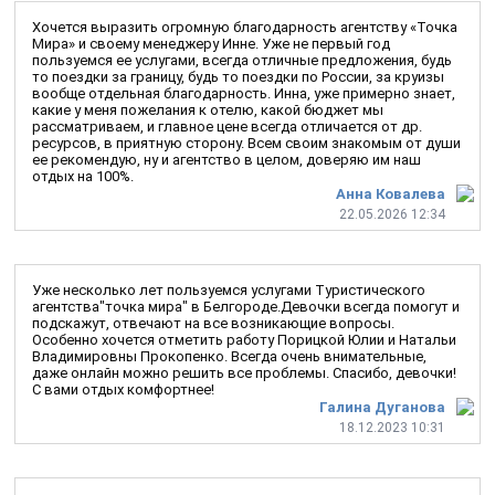
Хочется выразить огромную благодарность агентству «Точка
Мира» и своему менеджеру Инне. Уже не первый год
пользуемся ее услугами, всегда отличные предложения, будь
то поездки за границу, будь то поездки по России, за круизы
вообще отдельная благодарность. Инна, уже примерно знает,
какие у меня пожелания к отелю, какой бюджет мы
рассматриваем, и главное цене всегда отличается от др.
ресурсов, в приятную сторону. Всем своим знакомым от души
ее рекомендую, ну и агентство в целом, доверяю им наш
отдых на 100%.
Анна Ковалева
22.05.2026 12:34
Уже несколько лет пользуемся услугами Туристического
агентства"точка мира" в Белгороде.Девочки всегда помогут и
подскажут, отвечают на все возникающие вопросы.
Особенно хочется отметить работу Порицкой Юлии и Натальи
Владимировны Прокопенко. Всегда очень внимательные,
даже онлайн можно решить все проблемы. Спасибо, девочки!
С вами отдых комфортнее!
Галина Дуганова
18.12.2023 10:31