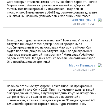
Сегодня прилетели из Египта. Огромная благодарность Точке
Мира и лично Алине за профессиональный подбор тура!!!
Учтены все наши просьбы и пожелания. Подробный
инструктаж. Внимание во всём! Буду рекомендовать друзьям
и знакомым. Спасибо, успехов вам и хороших клиентов!!!
Зоя Чернухина
28.10.2023 17:43
Благодарю туристическое агенство " Точка мира" за свой
отпуск в Венесуэле! Менеджер Ксения предложила
комбинированный тур на остравах Маргарите и Коче. Как
будто провела два разных отпуска. Один среди огромных
кактусов и волн, другой - на местных " Мальдивах".На Коче
рядом с отелем Парадайз есть красивейшее соляное озеро.
Это незабывающее зрелище!
Мария Иванкова
07.05.2023 12:04
Спасибо огромное тур фирме "Точка мира" за прекрасный
новогодний тур в Сочи 2023! Приятно удивили цены в такой
пик праздничных дней, в путёвку входили крутые экскурсии -
встреча Нового года на теплоходе с лискотекой и
шампанским, а также поездка в горы на 33 водопада на ГАЗ
66! Спасибо организаторам и гидам тура! Рекомендуем