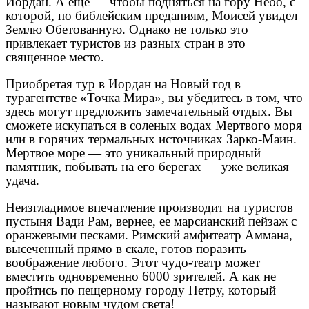
Иордан. А еще — чтобы подняться на гору Небо, с
которой, по библейским преданиям, Моисей увидел
Землю Обетованную. Однако не только это
привлекает туристов из разных стран в это
священное место.
Приобретая тур в Иордан на Новый год в
турагентстве «Точка Мира», вы убедитесь в том, что
здесь могут предложить замечательный отдых. Вы
сможете искупаться в соленых водах Мертвого моря
или в горячих термальных источниках Зарко-Маин.
Мертвое море — это уникальный природный
памятник, побывать на его берегах — уже великая
удача.
Неизгладимое впечатление производит на туристов
пустыня Вади Рам, вернее, ее марсианский пейзаж с
оранжевыми песками. Римский амфитеатр Аммана,
высеченный прямо в скале, готов поразить
воображение любого. Этот чудо-театр может
вместить одновременно 6000 зрителей. А как не
пройтись по пещерному городу Петру, который
называют новым чудом света!