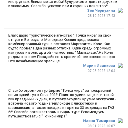
инструктаж. Внимание во всём! Буду рекомендовать друзьям
и знакомым. Спасибо, успехов вам и хороших клиентов!!!
Зоя Чернухина
28.10.2023 17:43
Благодарю туристическое агенство " Точка мира" за свой
отпуск в Венесуэле! Менеджер Ксения предложила
комбинированный тур на остравах Маргарите и Коче. Как
будто провела два разных отпуска. Один среди огромных
кактусов и волн, другой - на местных " Мальдивах".На Коче
рядом с отелем Парадайз есть красивейшее соляное озеро.
Это незабывающее зрелище!
Мария Иванкова
07.05.2023 12:04
Спасибо огромное тур фирме "Точка мира" за прекрасный
новогодний тур в Сочи 2023! Приятно удивили цены в такой
пик праздничных дней, в путёвку входили крутые экскурсии -
встреча Нового года на теплоходе с лискотекой и
шампанским, а также поездка в горы на 33 водопада на ГАЗ
66! Спасибо организаторам и гидам тура! Рекомендуем
путешествовать с "Точкой мира"
Илона Тимирова
08.01.2023 10:07