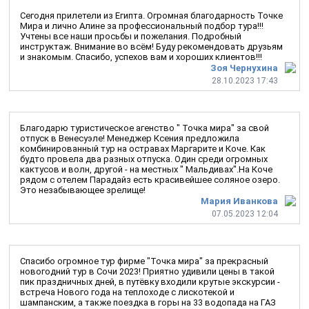
Сегодня прилетели из Египта. Огромная благодарность Точке
Мира и лично Алине за профессиональный подбор тура!!!
Учтены все наши просьбы и пожелания. Подробный
инструктаж. Внимание во всём! Буду рекомендовать друзьям
и знакомым. Спасибо, успехов вам и хороших клиентов!!!
Зоя Чернухина
28.10.2023 17:43
Благодарю туристическое агенство " Точка мира" за свой
отпуск в Венесуэле! Менеджер Ксения предложила
комбинированный тур на остравах Маргарите и Коче. Как
будто провела два разных отпуска. Один среди огромных
кактусов и волн, другой - на местных " Мальдивах".На Коче
рядом с отелем Парадайз есть красивейшее соляное озеро.
Это незабывающее зрелище!
Мария Иванкова
07.05.2023 12:04
Спасибо огромное тур фирме "Точка мира" за прекрасный
новогодний тур в Сочи 2023! Приятно удивили цены в такой
пик праздничных дней, в путёвку входили крутые экскурсии -
встреча Нового года на теплоходе с лискотекой и
шампанским, а также поездка в горы на 33 водопада на ГАЗ