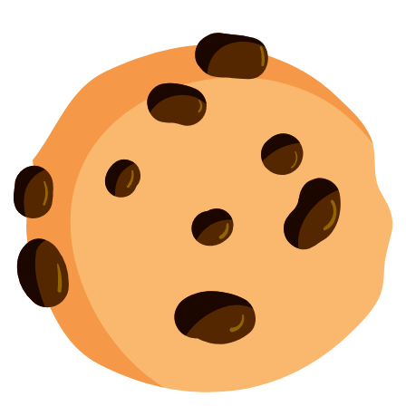
Создание
и
продвижение сайта
— shapovalov.digital