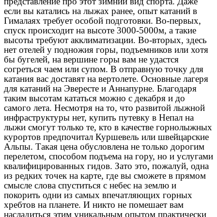
представление про этот зимний вид спорта. Даже
если вы катались на лыжах ранее, опыт катаний в
Гималаях требует особой подготовки. Во-первых,
спуск происходит на высоте 3000-5000м, а такие
высоты требуют акклиматизации. Во-вторых, здесь
нет отелей у подножия горы, подъемников или хотя
бы бугелей, на вершине горы вам не удастся
согреться чаем или супом. В отправную точку для
катания вас доставят на вертолете. Основные лагеря
для катаний на Эвересте и Аннапурне. Благодаря
таким высотам кататься можно с декабря и до
самого лета. Несмотря на то, что развитой лыжной
инфраструктуры нет, купить путевку в Непал на
лыжи смогут только те, кто в качестве горнолыжных
курортов предпочитал Куршевель или швейцарские
Альпы. Такая цена обусловлена не только дорогим
перелетом, способом подъема на гору, но и услугами
квалифицированных гидов. Зато это, пожалуй, одна
из редких точек на карте, где вы сможете в прямом
смысле слова спуститься с небес на землю и
покорить одни из самых впечатляющих горных
хребтов на планете. И никто не помешает вам
насладиться этим уникальным опытом практически