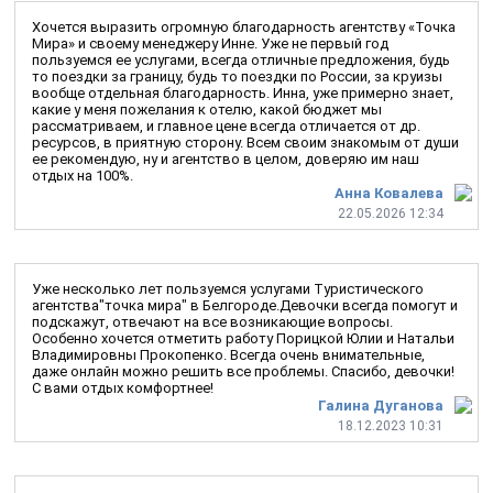
Хочется выразить огромную благодарность агентству «Точка
Мира» и своему менеджеру Инне. Уже не первый год
пользуемся ее услугами, всегда отличные предложения, будь
то поездки за границу, будь то поездки по России, за круизы
вообще отдельная благодарность. Инна, уже примерно знает,
какие у меня пожелания к отелю, какой бюджет мы
рассматриваем, и главное цене всегда отличается от др.
ресурсов, в приятную сторону. Всем своим знакомым от души
ее рекомендую, ну и агентство в целом, доверяю им наш
отдых на 100%.
Анна Ковалева
22.05.2026 12:34
Уже несколько лет пользуемся услугами Туристического
агентства"точка мира" в Белгороде.Девочки всегда помогут и
подскажут, отвечают на все возникающие вопросы.
Особенно хочется отметить работу Порицкой Юлии и Натальи
Владимировны Прокопенко. Всегда очень внимательные,
даже онлайн можно решить все проблемы. Спасибо, девочки!
С вами отдых комфортнее!
Галина Дуганова
18.12.2023 10:31