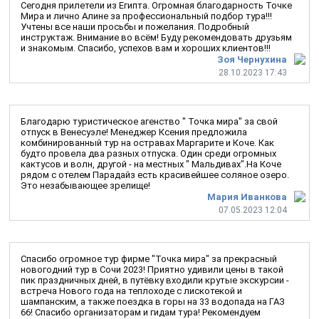
Сегодня прилетели из Египта. Огромная благодарность Точке
Мира и лично Алине за профессиональный подбор тура!!!
Учтены все наши просьбы и пожелания. Подробный
инструктаж. Внимание во всём! Буду рекомендовать друзьям
и знакомым. Спасибо, успехов вам и хороших клиентов!!!
Зоя Чернухина
28.10.2023 17:43
Благодарю туристическое агенство " Точка мира" за свой
отпуск в Венесуэле! Менеджер Ксения предложила
комбинированный тур на остравах Маргарите и Коче. Как
будто провела два разных отпуска. Один среди огромных
кактусов и волн, другой - на местных " Мальдивах".На Коче
рядом с отелем Парадайз есть красивейшее соляное озеро.
Это незабывающее зрелище!
Мария Иванкова
07.05.2023 12:04
Спасибо огромное тур фирме "Точка мира" за прекрасный
новогодний тур в Сочи 2023! Приятно удивили цены в такой
пик праздничных дней, в путёвку входили крутые экскурсии -
встреча Нового года на теплоходе с лискотекой и
шампанским, а также поездка в горы на 33 водопада на ГАЗ
66! Спасибо организаторам и гидам тура! Рекомендуем