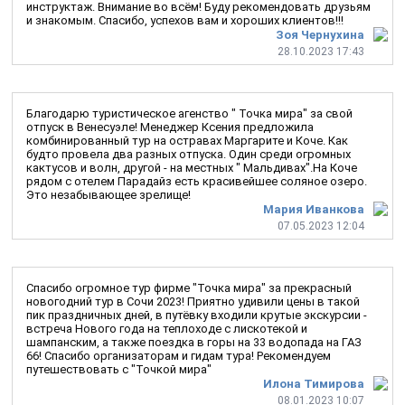
инструктаж. Внимание во всём! Буду рекомендовать друзьям
и знакомым. Спасибо, успехов вам и хороших клиентов!!!
Зоя Чернухина
28.10.2023 17:43
Благодарю туристическое агенство " Точка мира" за свой
отпуск в Венесуэле! Менеджер Ксения предложила
комбинированный тур на остравах Маргарите и Коче. Как
будто провела два разных отпуска. Один среди огромных
кактусов и волн, другой - на местных " Мальдивах".На Коче
рядом с отелем Парадайз есть красивейшее соляное озеро.
Это незабывающее зрелище!
Мария Иванкова
07.05.2023 12:04
Спасибо огромное тур фирме "Точка мира" за прекрасный
новогодний тур в Сочи 2023! Приятно удивили цены в такой
пик праздничных дней, в путёвку входили крутые экскурсии -
встреча Нового года на теплоходе с лискотекой и
шампанским, а также поездка в горы на 33 водопада на ГАЗ
66! Спасибо организаторам и гидам тура! Рекомендуем
путешествовать с "Точкой мира"
Илона Тимирова
08.01.2023 10:07