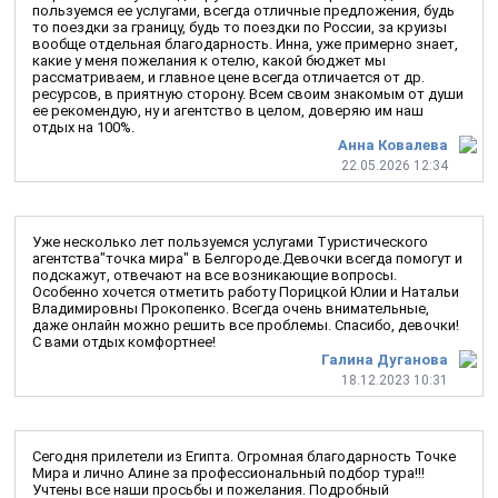
пользуемся ее услугами, всегда отличные предложения, будь
то поездки за границу, будь то поездки по России, за круизы
вообще отдельная благодарность. Инна, уже примерно знает,
какие у меня пожелания к отелю, какой бюджет мы
рассматриваем, и главное цене всегда отличается от др.
ресурсов, в приятную сторону. Всем своим знакомым от души
ее рекомендую, ну и агентство в целом, доверяю им наш
отдых на 100%.
Анна Ковалева
22.05.2026 12:34
Уже несколько лет пользуемся услугами Туристического
агентства"точка мира" в Белгороде.Девочки всегда помогут и
подскажут, отвечают на все возникающие вопросы.
Особенно хочется отметить работу Порицкой Юлии и Натальи
Владимировны Прокопенко. Всегда очень внимательные,
даже онлайн можно решить все проблемы. Спасибо, девочки!
С вами отдых комфортнее!
Галина Дуганова
18.12.2023 10:31
Сегодня прилетели из Египта. Огромная благодарность Точке
Мира и лично Алине за профессиональный подбор тура!!!
Учтены все наши просьбы и пожелания. Подробный