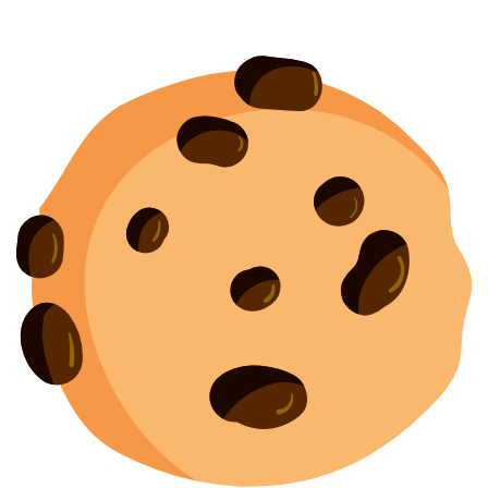
Создание
и
продвижение сайта
— shapovalov.digital