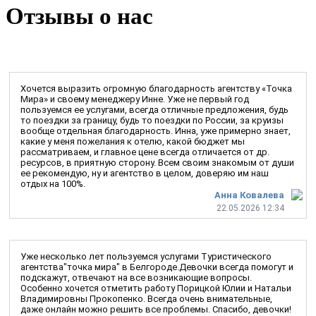
Отзывы о нас
Хочется выразить огромную благодарность агентству «Точка
Мира» и своему менеджеру Инне. Уже не первый год
пользуемся ее услугами, всегда отличные предложения, будь
то поездки за границу, будь то поездки по России, за круизы
вообще отдельная благодарность. Инна, уже примерно знает,
какие у меня пожелания к отелю, какой бюджет мы
рассматриваем, и главное цене всегда отличается от др.
ресурсов, в приятную сторону. Всем своим знакомым от души
ее рекомендую, ну и агентство в целом, доверяю им наш
отдых на 100%.
Анна Ковалева
22.05.2026 12:34
Уже несколько лет пользуемся услугами Туристического
агентства"точка мира" в Белгороде.Девочки всегда помогут и
подскажут, отвечают на все возникающие вопросы.
Особенно хочется отметить работу Порицкой Юлии и Натальи
Владимировны Прокопенко. Всегда очень внимательные,
даже онлайн можно решить все проблемы. Спасибо, девочки!