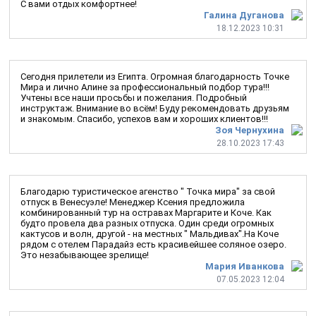
С вами отдых комфортнее!
Галина Дуганова
18.12.2023 10:31
Сегодня прилетели из Египта. Огромная благодарность Точке
Мира и лично Алине за профессиональный подбор тура!!!
Учтены все наши просьбы и пожелания. Подробный
инструктаж. Внимание во всём! Буду рекомендовать друзьям
и знакомым. Спасибо, успехов вам и хороших клиентов!!!
Зоя Чернухина
28.10.2023 17:43
Благодарю туристическое агенство " Точка мира" за свой
отпуск в Венесуэле! Менеджер Ксения предложила
комбинированный тур на остравах Маргарите и Коче. Как
будто провела два разных отпуска. Один среди огромных
кактусов и волн, другой - на местных " Мальдивах".На Коче
рядом с отелем Парадайз есть красивейшее соляное озеро.
Это незабывающее зрелище!
Мария Иванкова
07.05.2023 12:04