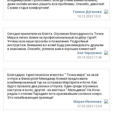
Владимировны Прокопенко. Всегда очень внимательные,
даже онлайн можно решить все проблемы. Спасибо, девочки!
С вами отдых комфортнее!
Галина Дуганова
18.12.2023 10:31
Сегодня прилетели из Египта. Огромная благодарность Точке
Мира и лично Алине за профессиональный подбор тура!!!
Учтены все наши просьбы и пожелания. Подробный
инструктаж. Внимание во всём! Буду рекомендовать друзьям
и знакомым. Спасибо, успехов вам и хороших клиентов!!!
Зоя Чернухина
28.10.2023 17:43
Благодарю туристическое агенство " Точка мира" за свой
отпуск в Венесуэле! Менеджер Ксения предложила
комбинированный тур на остравах Маргарите и Коче. Как
будто провела два разных отпуска. Один среди огромных
кактусов и волн, другой - на местных " Мальдивах".На Коче
рядом с отелем Парадайз есть красивейшее соляное озеро.
Это незабывающее зрелище!
Мария Иванкова
07.05.2023 12:04