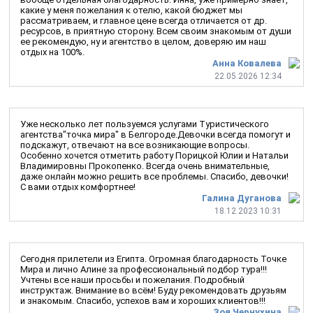
какие у меня пожелания к отелю, какой бюджет мы
рассматриваем, и главное цене всегда отличается от др.
ресурсов, в приятную сторону. Всем своим знакомым от души
ее рекомендую, ну и агентство в целом, доверяю им наш
отдых на 100%.
Анна Ковалева
22.05.2026 12:34
Уже несколько лет пользуемся услугами Туристического
агентства"точка мира" в Белгороде.Девочки всегда помогут и
подскажут, отвечают на все возникающие вопросы.
Особенно хочется отметить работу Порицкой Юлии и Натальи
Владимировны Прокопенко. Всегда очень внимательные,
даже онлайн можно решить все проблемы. Спасибо, девочки!
С вами отдых комфортнее!
Галина Дуганова
18.12.2023 10:31
Сегодня прилетели из Египта. Огромная благодарность Точке
Мира и лично Алине за профессиональный подбор тура!!!
Учтены все наши просьбы и пожелания. Подробный
инструктаж. Внимание во всём! Буду рекомендовать друзьям
и знакомым. Спасибо, успехов вам и хороших клиентов!!!
Зоя Чернухина