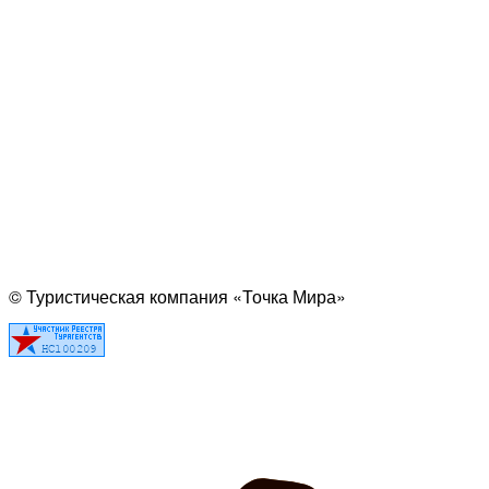
© Туристическая компания «Точка Мира»
Политика конфиденциальности
Согласие на обработку персональных данных
Создание
и
продвижение сайта
— shapovalov.digital