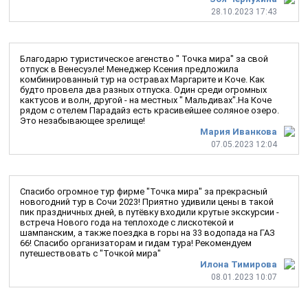
28.10.2023 17:43
Благодарю туристическое агенство " Точка мира" за свой
отпуск в Венесуэле! Менеджер Ксения предложила
комбинированный тур на остравах Маргарите и Коче. Как
будто провела два разных отпуска. Один среди огромных
кактусов и волн, другой - на местных " Мальдивах".На Коче
рядом с отелем Парадайз есть красивейшее соляное озеро.
Это незабывающее зрелище!
Мария Иванкова
07.05.2023 12:04
Спасибо огромное тур фирме "Точка мира" за прекрасный
новогодний тур в Сочи 2023! Приятно удивили цены в такой
пик праздничных дней, в путёвку входили крутые экскурсии -
встреча Нового года на теплоходе с лискотекой и
шампанским, а также поездка в горы на 33 водопада на ГАЗ
66! Спасибо организаторам и гидам тура! Рекомендуем
путешествовать с "Точкой мира"
Илона Тимирова
08.01.2023 10:07