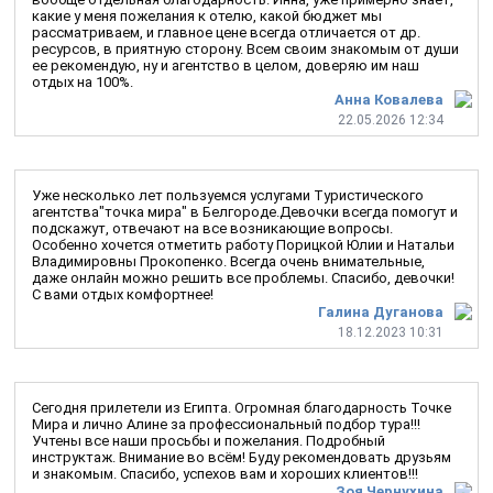
какие у меня пожелания к отелю, какой бюджет мы
рассматриваем, и главное цене всегда отличается от др.
ресурсов, в приятную сторону. Всем своим знакомым от души
ее рекомендую, ну и агентство в целом, доверяю им наш
отдых на 100%.
Анна Ковалева
22.05.2026 12:34
Уже несколько лет пользуемся услугами Туристического
агентства"точка мира" в Белгороде.Девочки всегда помогут и
подскажут, отвечают на все возникающие вопросы.
Особенно хочется отметить работу Порицкой Юлии и Натальи
Владимировны Прокопенко. Всегда очень внимательные,
даже онлайн можно решить все проблемы. Спасибо, девочки!
С вами отдых комфортнее!
Галина Дуганова
18.12.2023 10:31
Сегодня прилетели из Египта. Огромная благодарность Точке
Мира и лично Алине за профессиональный подбор тура!!!
Учтены все наши просьбы и пожелания. Подробный
инструктаж. Внимание во всём! Буду рекомендовать друзьям
и знакомым. Спасибо, успехов вам и хороших клиентов!!!
Зоя Чернухина