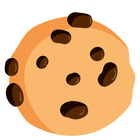
Создание
и
продвижение сайта
— shapovalov.digital