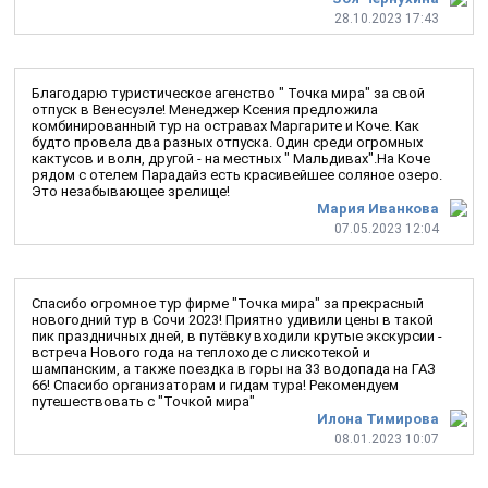
28.10.2023 17:43
Благодарю туристическое агенство " Точка мира" за свой
отпуск в Венесуэле! Менеджер Ксения предложила
комбинированный тур на остравах Маргарите и Коче. Как
будто провела два разных отпуска. Один среди огромных
кактусов и волн, другой - на местных " Мальдивах".На Коче
рядом с отелем Парадайз есть красивейшее соляное озеро.
Это незабывающее зрелище!
Мария Иванкова
07.05.2023 12:04
Спасибо огромное тур фирме "Точка мира" за прекрасный
новогодний тур в Сочи 2023! Приятно удивили цены в такой
пик праздничных дней, в путёвку входили крутые экскурсии -
встреча Нового года на теплоходе с лискотекой и
шампанским, а также поездка в горы на 33 водопада на ГАЗ
66! Спасибо организаторам и гидам тура! Рекомендуем
путешествовать с "Точкой мира"
Илона Тимирова
08.01.2023 10:07