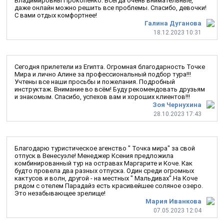
Владимировны Прокопенко. Всегда очень внимательные,
даже онлайн можно решить все проблемы. Спасибо, девочки!
С вами отдых комфортнее!
Галина Дуганова
18.12.2023 10:31
Сегодня прилетели из Египта. Огромная благодарность Точке
Мира и лично Алине за профессиональный подбор тура!!!
Учтены все наши просьбы и пожелания. Подробный
инструктаж. Внимание во всём! Буду рекомендовать друзьям
и знакомым. Спасибо, успехов вам и хороших клиентов!!!
Зоя Чернухина
28.10.2023 17:43
Благодарю туристическое агенство " Точка мира" за свой
отпуск в Венесуэле! Менеджер Ксения предложила
комбинированный тур на остравах Маргарите и Коче. Как
будто провела два разных отпуска. Один среди огромных
кактусов и волн, другой - на местных " Мальдивах".На Коче
рядом с отелем Парадайз есть красивейшее соляное озеро.
Это незабывающее зрелище!
Мария Иванкова
07.05.2023 12:04