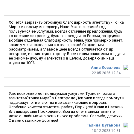
Хочется выразить огромную благодарность агентству «Точка
Мира» и своему менеджеру Инне. Уже не первый год
пользуемся ее услугами, всегда отличные предложения, будь
то поездки за границу, будь то поездки по России, за круизы
вообще отдельная благодарность. Инна, уже примерно знает,
какие у меня пожелания к отелю, какой бюджет мы
рассматриваем, и главное цене всегда отличается от др.
ресурсов, в приятную сторону. Всем своим знакомым от души
ее рекомендую, ну и агентство в целом, доверяю им наш
отдых на 100%.
Анна Ковалева
22.05.2026 12:34
Уже несколько лет пользуемся услугами Туристического
агентства"точка мира" в Белгороде.Девочки всегда помогут и
подскажут, отвечают на все возникающие вопросы.
Особенно хочется отметить работу Порицкой Юлии и Натальи
Владимировны Прокопенко. Всегда очень внимательные,
даже онлайн можно решить все проблемы. Спасибо, девочки!
С вами отдых комфортнее!
Галина Дуганова
18.12.2023 10:31