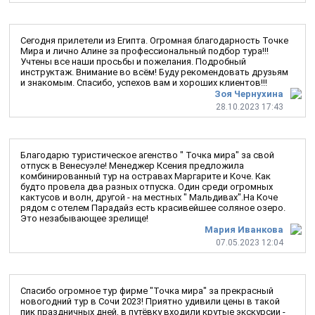
Сегодня прилетели из Египта. Огромная благодарность Точке
Мира и лично Алине за профессиональный подбор тура!!!
Учтены все наши просьбы и пожелания. Подробный
инструктаж. Внимание во всём! Буду рекомендовать друзьям
и знакомым. Спасибо, успехов вам и хороших клиентов!!!
Зоя Чернухина
28.10.2023 17:43
Благодарю туристическое агенство " Точка мира" за свой
отпуск в Венесуэле! Менеджер Ксения предложила
комбинированный тур на остравах Маргарите и Коче. Как
будто провела два разных отпуска. Один среди огромных
кактусов и волн, другой - на местных " Мальдивах".На Коче
рядом с отелем Парадайз есть красивейшее соляное озеро.
Это незабывающее зрелище!
Мария Иванкова
07.05.2023 12:04
Спасибо огромное тур фирме "Точка мира" за прекрасный
новогодний тур в Сочи 2023! Приятно удивили цены в такой
пик праздничных дней, в путёвку входили крутые экскурсии -